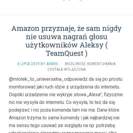
RODZINY”
(
ZGAGULE
)
Amazon przyznaje, że sam nigdy
nie usuwa nagrań głosu
użytkowników Aleksy (
TeamQuest )
AMAZON
4 LIPCA 2019
BY
ADMIN
·
MOŻLIWOŚĆ KOMENTOWANIA
PRZYZNAJ
ZOSTAŁA WYŁĄCZONA
ŻE
@mlotek_to_uniwersalna_odpowiedz da się po prostu
SAM
monitorować jaki ruch idzie z urządzenia do internetu.
NIGDY
NIE
Dopóki urzadzenie nie wykryje słowa „Alexa”, fizycznie
USUWA
nic nie wysyła do internetu. Co wysyła, to też da się
NAGRAŃ
GŁOSU
podejrzeć i nic poza komenda tam nie ma. Dane które
UŻYTKOW
Amazon trzyma to same komendy i jak najbardziej nie
ALEKSY
ma sensu tego usuwać ze względu na np. potrzebę
(
TEAMQUE