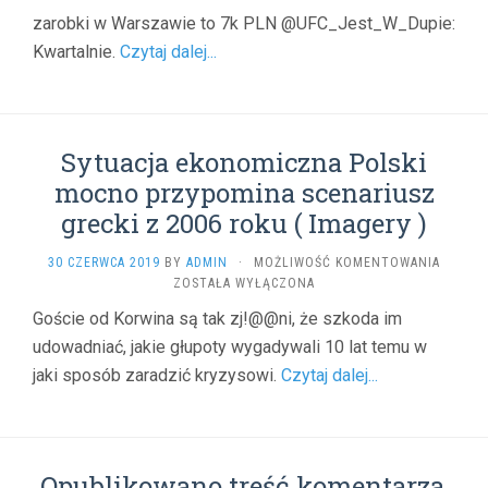
ALDI
zarobki w Warszawie to 7k PLN @UFC_Jest_W_Dupie:
BUDUJ
Kwartalnie.
Czytaj dalej...
TANIE
MIESZK
NA
WYNAJ
(
Sytuacja ekonomiczna Polski
DAROSO
)
mocno przypomina scenariusz
grecki z 2006 roku ( Imagery )
SYTUAC
30 CZERWCA 2019
BY
ADMIN
·
MOŻLIWOŚĆ KOMENTOWANIA
EKONO
ZOSTAŁA WYŁĄCZONA
POLSKI
Goście od Korwina są tak zj!@@ni, że szkoda im
MOCNO
udowadniać, jakie głupoty wygadywali 10 lat temu w
PRZYP
SCENAR
jaki sposób zaradzić kryzysowi.
Czytaj dalej...
GRECKI
Z
2006
ROKU
(
Opublikowano treść komentarza,