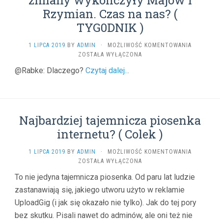
zmiany wykończyły Majów i
Rzymian. Czas na nas? (
TYG0DNIK )
POCZĄTE
1 LIPCA 2019
BY
ADMIN
·
MOŻLIWOŚĆ KOMENTOWANIA
KOŃCA
ZOSTAŁA WYŁĄCZONA
CYWILIZA
@Rabke: Dlaczego?
Czytaj dalej...
TE
ZMIANY
WYKOŃCZ
MAJÓW
I
Najbardziej tajemnicza piosenka
RZYMIAN.
CZAS
internetu? ( Colek )
NA
NAS?
NAJBARDZ
1 LIPCA 2019
BY
ADMIN
·
MOŻLIWOŚĆ KOMENTOWANIA
(
TAJEMNI
ZOSTAŁA WYŁĄCZONA
TYG0DNIK
PIOSENKA
)
To nie jedyna tajemnicza piosenka. Od paru lat ludzie
INTERNET
zastanawiają się, jakiego utworu użyto w reklamie
(
COLEK
UploadGig (i jak się okazało nie tylko). Jak do tej pory
)
bez skutku. Pisali nawet do adminów, ale oni też nie