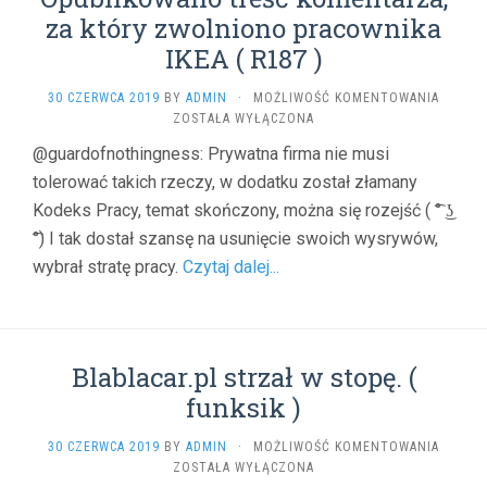
IMAGER
za który zwolniono pracownika
)
IKEA ( R187 )
OPUBL
30 CZERWCA 2019
BY
ADMIN
·
MOŻLIWOŚĆ KOMENTOWANIA
TREŚĆ
ZOSTAŁA WYŁĄCZONA
KOMENT
@guardofnothingness: Prywatna firma nie musi
ZA
tolerować takich rzeczy, w dodatku został złamany
KTÓRY
ZWOLN
Kodeks Pracy, temat skończony, można się rozejść ( ͡° ͜ʖ
PRACOW
͡°) I tak dostał szansę na usunięcie swoich wysrywów,
IKEA
(
wybrał stratę pracy.
Czytaj dalej...
R187
)
Blablacar.pl strzał w stopę. (
funksik )
BLABLA
30 CZERWCA 2019
BY
ADMIN
·
MOŻLIWOŚĆ KOMENTOWANIA
STRZAŁ
ZOSTAŁA WYŁĄCZONA