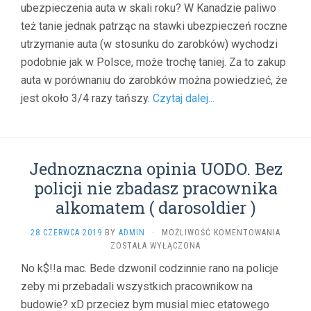
ubezpieczenia auta w skali roku? W Kanadzie paliwo
WYPŁA
KUPI
też tanie jednak patrząc na stawki ubezpieczeń roczne
688
utrzymanie auta (w stosunku do zarobków) wychodzi
LITRÓW
BENZYN
podobnie jak w Polsce, może trochę taniej. Za to zakup
A
auta w porównaniu do zarobków można powiedzieć, że
NIEMIE
jest około 3/4 razy tańszy.
Czytaj dalej...
1573
L
(
SSAKUL
)
Jednoznaczna opinia UODO. Bez
policji nie zbadasz pracownika
alkomatem ( darosoldier )
JEDNO
28 CZERWCA 2019
BY
ADMIN
·
MOŻLIWOŚĆ KOMENTOWANIA
OPINIA
ZOSTAŁA WYŁĄCZONA
UODO.
No k$!!a mac. Bede dzwonil codzinnie rano na policje
BEZ
zeby mi przebadali wszystkich pracownikow na
POLICJI
NIE
budowie? xD przeciez bym musial miec etatowego