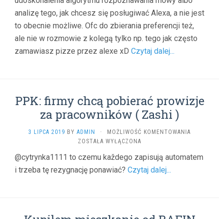
udoskonalenia algorytmu rozpoznawania mowy albo
)
analizę tego, jak chcesz się posługiwać Alexa, a nie jest
to obecnie możliwe. Ofc do zbierania preferencji też,
ale nie w rozmowie z kolegą tylko np. tego jak często
zamawiasz pizze przez alexe xD
Czytaj dalej...
PPK: firmy chcą pobierać prowizje
za pracowników ( Zashi )
PPK:
3 LIPCA 2019
BY
ADMIN
·
MOŻLIWOŚĆ KOMENTOWANIA
FIRMY
ZOSTAŁA WYŁĄCZONA
CHCĄ
@cytrynka1111 to czemu každego zapisują automatem
POBIERAĆ
i trzeba tę rezygnację ponawiać?
Czytaj dalej...
PROWIZJE
ZA
PRACOWN
(
ZASHI
)