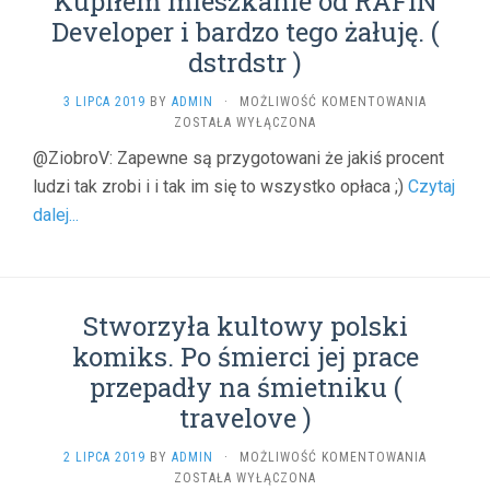
Kupiłem mieszkanie od RAFIN
Developer i bardzo tego żałuję. (
dstrdstr )
KUPIŁEM
3 LIPCA 2019
BY
ADMIN
·
MOŻLIWOŚĆ KOMENTOWANIA
MIESZKAN
ZOSTAŁA WYŁĄCZONA
OD
@ZiobroV: Zapewne są przygotowani że jakiś procent
RAFIN
ludzi tak zrobi i i tak im się to wszystko opłaca ;)
Czytaj
DEVELOP
I
dalej...
BARDZO
TEGO
ŻAŁUJĘ.
(
DSTRDST
Stworzyła kultowy polski
)
komiks. Po śmierci jej prace
przepadły na śmietniku (
travelove )
STWORZY
2 LIPCA 2019
BY
ADMIN
·
MOŻLIWOŚĆ KOMENTOWANIA
KULTOWY
ZOSTAŁA WYŁĄCZONA