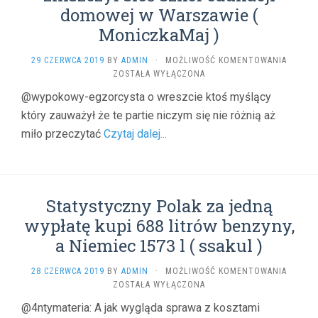
domowej w Warszawie (
MoniczkaMaj )
AFERA!
29 CZERWCA 2019
BY
ADMIN
·
MOŻLIWOŚĆ KOMENTOWANIA
TAK
ZOSTAŁA WYŁĄCZONA
URZĘDN
@wypokowy-egzorcysta o wreszcie ktoś myślący
UKŁAD
który zauważył że te partie niczym się nie różnią aż
ZNISZC
SIEĆ
miło przeczytać
Czytaj dalej...
SZKÓŁ
EDUKAC
DOMOW
W
WARSZA
Statystyczny Polak za jedną
(
wypłatę kupi 688 litrów benzyny,
MONIC
)
a Niemiec 1573 l ( ssakul )
STATY
28 CZERWCA 2019
BY
ADMIN
·
MOŻLIWOŚĆ KOMENTOWANIA
POLAK
ZOSTAŁA WYŁĄCZONA
ZA
@4ntymateria: A jak wygląda sprawa z kosztami
JEDNĄ