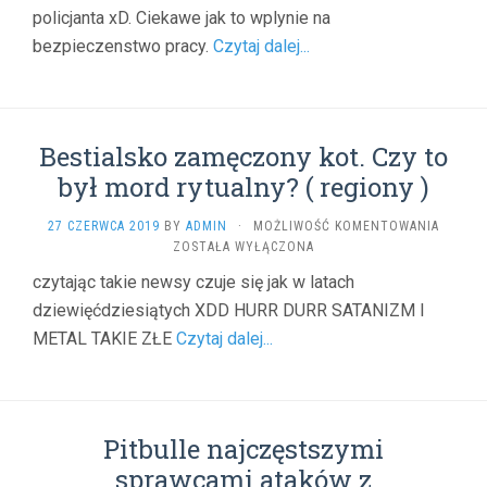
ZBADA
policjanta xD. Ciekawe jak to wplynie na
PRACOW
ALKOM
bezpieczenstwo pracy.
Czytaj dalej...
(
DAROSO
)
Bestialsko zamęczony kot. Czy to
był mord rytualny? ( regiony )
BESTIA
27 CZERWCA 2019
BY
ADMIN
·
MOŻLIWOŚĆ KOMENTOWANIA
ZAMĘC
ZOSTAŁA WYŁĄCZONA
KOT.
czytając takie newsy czuje się jak w latach
CZY
dziewięćdziesiątych XDD HURR DURR SATANIZM I
TO
BYŁ
METAL TAKIE ZŁE
Czytaj dalej...
MORD
RYTUA
(
REGION
)
Pitbulle najczęstszymi
sprawcami ataków z