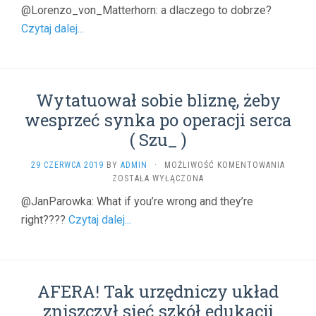
W
@Lorenzo_von_Matterhorn: a dlaczego to dobrze?
STOPĘ.
Czytaj dalej...
(
FUNKSI
)
Wytatuował sobie bliznę, żeby
wesprzeć synka po operacji serca
( Szu_ )
WYTAT
29 CZERWCA 2019
BY
ADMIN
·
MOŻLIWOŚĆ KOMENTOWANIA
SOBIE
ZOSTAŁA WYŁĄCZONA
BLIZNĘ
@JanParowka: What if you’re wrong and they’re
ŻEBY
right????
Czytaj dalej...
WESPR
SYNKA
PO
OPERAC
SERCA
AFERA! Tak urzędniczy układ
(
SZU_
zniszczył sieć szkół edukacji
)