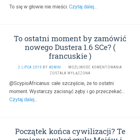
POLSKI
To się w głowie nie mieści.
Czytaj dalej...
KOMIKS.
PO
ŚMIERCI
JEJ
PRACE
To ostatni moment by zamówić
PRZEPADŁ
NA
nowego Dustera 1.6 SCe? (
ŚMIETNIK
francuskie )
(
TRAVELO
TO
2 LIPCA 2019
BY
ADMIN
·
MOŻLIWOŚĆ KOMENTOWANIA
)
OSTATNI
ZOSTAŁA WYŁĄCZONA
MOMENT
@ScypioAfricanus: całe szczęście, że to ostatni
BY
moment. Wystarczy zacisnąć zęby i go przeczekać…
ZAMÓWIĆ
NOWEGO
Czytaj dalej...
DUSTERA
1.6
SCE?
(
FRANCUSK
Początek końca cywilizacji? Te
)