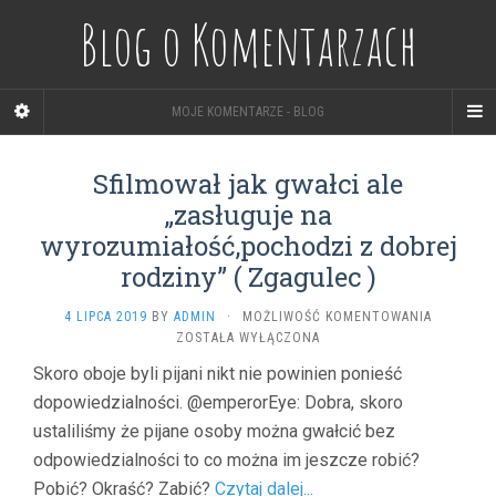
Blog o Komentarzach
MOJE KOMENTARZE - BLOG
Sfilmował jak gwałci ale
„zasługuje na
wyrozumiałość,pochodzi z dobrej
rodziny” ( Zgagulec )
SFILMOW
4 LIPCA 2019
BY
ADMIN
·
MOŻLIWOŚĆ KOMENTOWANIA
JAK
ZOSTAŁA WYŁĄCZONA
GWAŁCI
Skoro oboje byli pijani nikt nie powinien ponieść
ALE
dopowiedzialności. @emperorEye: Dobra, skoro
„ZASŁUGU
NA
ustaliliśmy że pijane osoby można gwałcić bez
WYROZUM
odpowiedzialności to co można im jeszcze robić?
Z
DOBREJ
Pobić? Okraść? Zabić?
Czytaj dalej...