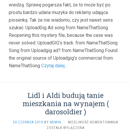
wiedzą. Sprawę pogarsza fakt, że to może być po
prostu bardzo udana muzyka do reklamy udająca
piosenkę. Tak że nie wiadomo, czy jest nawet sens
szukać. UploadGig Ad song from NameThatSong
Reopening this mystery file, because the case was
never solved. UploadGIG’s track. from NameThatSong
Song from Uploadgig ad? from NameThatSong Found
the original source of Uploadgig’s commercial from
NameThatSong
Czytaj dalej...
Lidl i Aldi budują tanie
mieszkania na wynajem (
darosoldier )
LIDL
30 CZERWCA 2019
BY
ADMIN
·
MOŻLIWOŚĆ KOMENTOWANIA
I
ZOSTAŁA WYŁĄCZONA