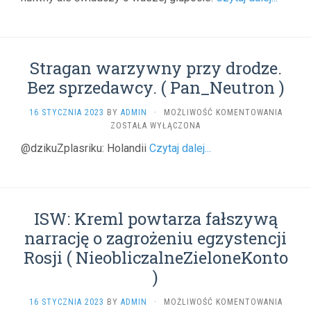
Stragan warzywny przy drodze.
Bez sprzedawcy. ( Pan_Neutron )
STRAG
16 STYCZNIA 2023
BY
ADMIN
·
MOŻLIWOŚĆ KOMENTOWANIA
WARZY
ZOSTAŁA WYŁĄCZONA
PRZY
@dzikuZplasriku: Holandii
Czytaj dalej...
DRODZ
BEZ
SPRZE
(
PAN_N
ISW: Kreml powtarza fałszywą
)
narrację o zagrożeniu egzystencji
Rosji ( NieobliczalneZieloneKonto
)
ISW:
16 STYCZNIA 2023
BY
ADMIN
·
MOŻLIWOŚĆ KOMENTOWANIA