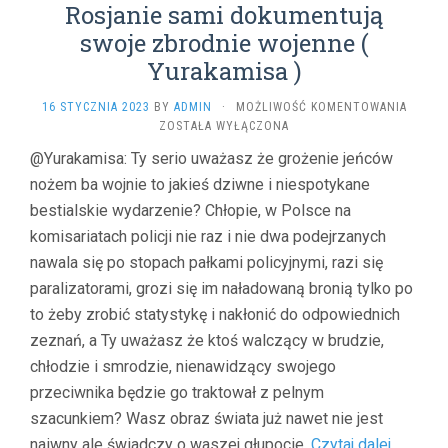
Rosjanie sami dokumentują
swoje zbrodnie wojenne (
Yurakamisa )
ROSJA
16 STYCZNIA 2023
BY
ADMIN
·
MOŻLIWOŚĆ KOMENTOWANIA
SAMI
ZOSTAŁA WYŁĄCZONA
DOKUM
@Yurakamisa: Ty serio uważasz że grożenie jeńców
SWOJE
nożem ba wojnie to jakieś dziwne i niespotykane
ZBROD
WOJEN
bestialskie wydarzenie? Chłopie, w Polsce na
(
komisariatach policji nie raz i nie dwa podejrzanych
YURAK
)
nawala się po stopach pałkami policyjnymi, razi się
paralizatorami, grozi się im naładowaną bronią tylko po
to żeby zrobić statystykę i nakłonić do odpowiednich
zeznań, a Ty uważasz że ktoś walczący w brudzie,
chłodzie i smrodzie, nienawidzący swojego
przeciwnika będzie go traktował z pelnym
szacunkiem? Wasz obraz świata już nawet nie jest
naiwny ale świadczy o waszej głupocie.
Czytaj dalej...