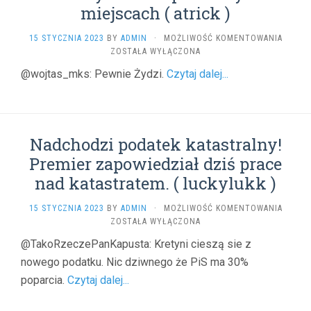
miejscach ( atrick )
(
RIFRAW
LEX
15 STYCZNIA 2023
BY
ADMIN
·
MOŻLIWOŚĆ KOMENTOWANIA
)
PILOT
ZOSTAŁA WYŁĄCZONA
PRZESZ
@wojtas_mks: Pewnie Żydzi.
Czytaj dalej...
PRZYM
KANAŁ
TVP
NA
PIERW
Nadchodzi podatek katastralny!
MIEJS
(
Premier zapowiedział dziś prace
ATRICK
nad katastratem. ( luckylukk )
)
NADCH
15 STYCZNIA 2023
BY
ADMIN
·
MOŻLIWOŚĆ KOMENTOWANIA
PODAT
ZOSTAŁA WYŁĄCZONA
KATAST
@TakoRzeczePanKapusta: Kretyni cieszą sie z
PREMIE
nowego podatku. Nic dziwnego że PiS ma 30%
ZAPOW
DZIŚ
poparcia.
Czytaj dalej...
PRACE
NAD