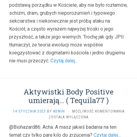
podstawą porządku w Kościele, aby nie było rozłamów,
schizm, dram, grubych nieporozumień i typowego
sekciarstwa i niekoniecznie jest próbą ataku na
Kościół, a często wyrazem najwyżej troski o jego
przyszłość, a także jego wiernych. Trochę jak gdy JPII
tłumaczył, że teoria ewolucji może wspólnie
koegzystować z dogmatami kościoła i jedno drugiemu
nie musi przeczyć.
Czytaj dalej...
Aktywistki Body Positive
umierają… ( Tequila77 )
AKTYWI
14 STYCZNIA 2023
BY
ADMIN
·
MOŻLIWOŚĆ KOMENTOWANIA
BODY
ZOSTAŁA WYŁĄCZONA
POSITI
@Biohazard86: Acha. A masz jakieś badania na ten
UMIER
temat czy tylko parę kilo do zrzucenia?
Czytaj dalej...
(