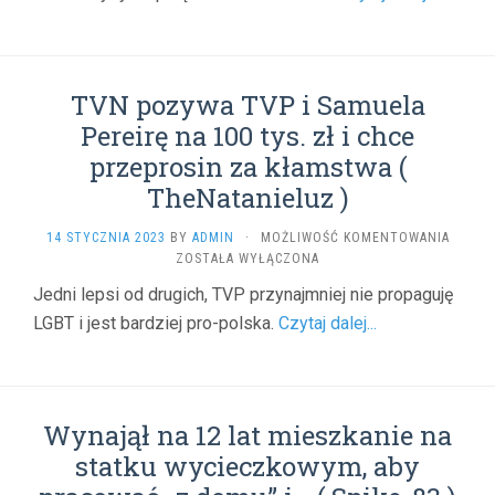
TEQUI
)
TVN pozywa TVP i Samuela
Pereirę na 100 tys. zł i chce
przeprosin za kłamstwa (
TheNatanieluz )
TVN
14 STYCZNIA 2023
BY
ADMIN
·
MOŻLIWOŚĆ KOMENTOWANIA
POZYW
ZOSTAŁA WYŁĄCZONA
TVP
Jedni lepsi od drugich, TVP przynajmniej nie propaguję
I
LGBT i jest bardziej pro-polska.
Czytaj dalej...
SAMUE
PEREIR
NA
100
TYS.
Wynajął na 12 lat mieszkanie na
ZŁ
I
statku wycieczkowym, aby
CHCE
PRZEP