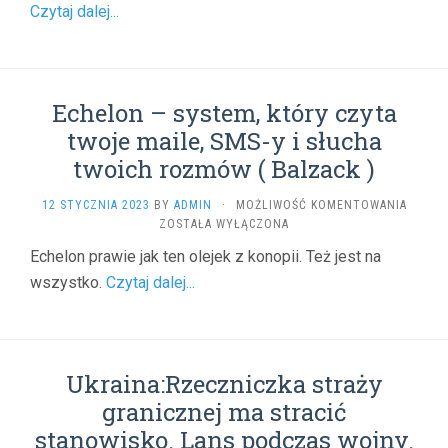
Czytaj dalej...
PLANU
POTO
(
PATRIK
)
Echelon – system, który czyta
twoje maile, SMS-y i słucha
twoich rozmów ( Balzack )
ECHEL
12 STYCZNIA 2023
BY
ADMIN
·
MOŻLIWOŚĆ KOMENTOWANIA
–
ZOSTAŁA WYŁĄCZONA
SYSTE
Echelon prawie jak ten olejek z konopii. Też jest na
KTÓRY
wszystko.
Czytaj dalej...
CZYTA
TWOJE
MAILE,
SMS-
Y
Ukraina:Rzeczniczka straży
I
SŁUCH
granicznej ma stracić
TWOIC
stanowisko. Lans podczas wojny.
ROZM