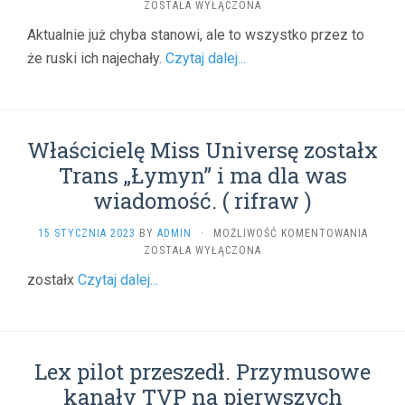
KREML
ZOSTAŁA WYŁĄCZONA
POWTA
Aktualnie już chyba stanowi, ale to wszystko przez to
FAŁSZ
że ruski ich najechały.
Czytaj dalej...
NARRA
O
ZAGRO
EGZYS
ROSJI
Właścicielę Miss Universę zostałx
(
NIEOB
Trans „Łymyn” i ma dla was
)
wiadomość. ( rifraw )
WŁAŚCI
15 STYCZNIA 2023
BY
ADMIN
·
MOŻLIWOŚĆ KOMENTOWANIA
MISS
ZOSTAŁA WYŁĄCZONA
UNIVE
zostałx
Czytaj dalej...
ZOSTA
TRANS
„ŁYMY
I
MA
Lex pilot przeszedł. Przymusowe
DLA
WAS
kanały TVP na pierwszych
WIADO