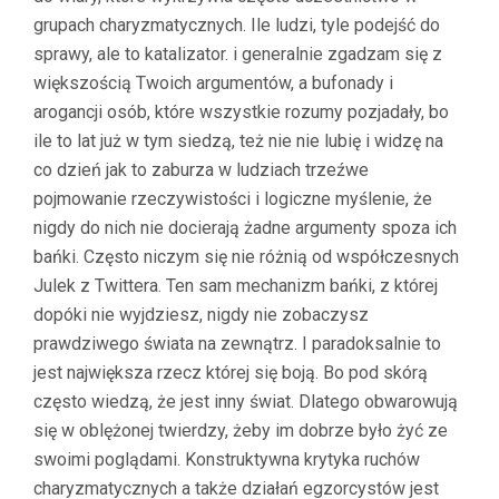
grupach charyzmatycznych. Ile ludzi, tyle podejść do
sprawy, ale to katalizator. i generalnie zgadzam się z
większością Twoich argumentów, a bufonady i
arogancji osób, które wszystkie rozumy pozjadały, bo
ile to lat już w tym siedzą, też nie nie lubię i widzę na
co dzień jak to zaburza w ludziach trzeźwe
pojmowanie rzeczywistości i logiczne myślenie, że
nigdy do nich nie docierają żadne argumenty spoza ich
bańki. Często niczym się nie różnią od współczesnych
Julek z Twittera. Ten sam mechanizm bańki, z której
dopóki nie wyjdziesz, nigdy nie zobaczysz
prawdziwego świata na zewnątrz. I paradoksalnie to
jest największa rzecz której się boją. Bo pod skórą
często wiedzą, że jest inny świat. Dlatego obwarowują
się w oblężonej twierdzy, żeby im dobrze było żyć ze
swoimi poglądami. Konstruktywna krytyka ruchów
charyzmatycznych a także działań egzorcystów jest