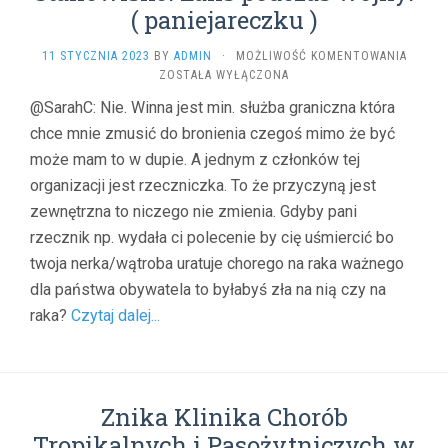
(
( paniejareczku )
BALZA
)
UKRAIN
11 STYCZNIA 2023
BY
ADMIN
·
MOŻLIWOŚĆ KOMENTOWANIA
STRAŻ
ZOSTAŁA WYŁĄCZONA
GRANI
@SarahC: Nie. Winna jest min. służba graniczna która
MA
chce mnie zmusić do bronienia czegoś mimo że być
STRACI
STANO
może mam to w dupie. A jednym z członków tej
LANS
organizacji jest rzeczniczka. To że przyczyną jest
PODCZ
WOJNY
zewnętrzna to niczego nie zmienia. Gdyby pani
(
rzecznik np. wydała ci polecenie by cię uśmiercić bo
PANIEJ
twoja nerka/wątroba uratuje chorego na raka ważnego
)
dla państwa obywatela to byłabyś zła na nią czy na
raka?
Czytaj dalej...
Znika Klinika Chorób
Tropikalnych i Pasożytniczych w