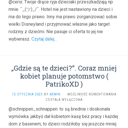
@cerix: Twoje drące ryja dzieciaki przeszkadzają np
DZIECI.
mnie. ¯_(ツ)_/¯. Hotel nie jest nastawiony na dzieci i
„GROZI
NAM
ma do tego prawo. Inny ma prawo zorganizować sobie
TRYBU
wielki Disneyland i przyjmować własnie jako target
W
STRAS
rodziny z dziećmi. Nie pasuje ci oferta to jej nie
(
wybierasz.
Czytaj dalej...
WP_KO
)
„Gdzie są te dzieci?”. Coraz mniej
kobiet planuje potomstwo (
PatrikoXD )
„GDZIE
12 STYCZNIA 2023
BY
ADMIN
·
MOŻLIWOŚĆ KOMENTOWANIA
SĄ
ZOSTAŁA WYŁĄCZONA
TE
@schnippen_schnappen: to są brednie i doskonała
DZIECI?
wymówka. jakbyś dał kobietom kasę bez pracy i każdej
CORAZ
MNIEJ
dom z basenem, to dzieci rodziłoby się jeszcze mniej.
KOBIE