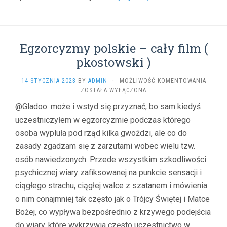
WYPOW
SIĘ
O
POLSCE
Egzorcyzmy polskie – cały film (
(
WACEK
pkostowski )
)
EGZOR
14 STYCZNIA 2023
BY
ADMIN
·
MOŻLIWOŚĆ KOMENTOWANIA
POLSKI
ZOSTAŁA WYŁĄCZONA
–
@Gladoo: może i wstyd się przyznać, bo sam kiedyś
CAŁY
uczestniczyłem w egzorcyzmie podczas którego
FILM
(
osoba wypluła pod rząd kilka gwoździ, ale co do
PKOST
zasady zgadzam się z zarzutami wobec wielu tzw.
)
osób nawiedzonych. Przede wszystkim szkodliwości
psychicznej wiary zafiksowanej na punkcie sensacji i
ciągłego strachu, ciągłej walce z szatanem i mówienia
o nim conajmniej tak często jak o Trójcy Świętej i Matce
Bożej, co wypływa bezpośrednio z krzywego podejścia
do wiary, które wykrzywia często uczestnictwo w