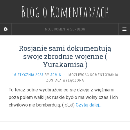
Blog o Komentarzach
MOJE KOMENTARZE - BLOG
Rosjanie sami dokumentują
swoje zbrodnie wojenne (
Yurakamisa )
ROSJA
16 STYCZNIA 2023
BY
ADMIN
·
MOŻLIWOŚĆ KOMENTOWANIA
SAMI
ZOSTAŁA WYŁĄCZONA
DOKUM
To teraz sobie wyobraźcie co się dzieje z więźniami
SWOJE
poza polem walki jak ruskie bydło ma wolny czas i ich
ZBROD
WOJEN
chwilowo nie bombardują. ( ಠ_ಠ)
Czytaj dalej...
(
YURAK
)