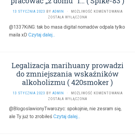
pracować „z domu” i… ( Spike-83 )
ZA
KŁAMS
WYNAJ
13 STYCZNIA 2023
BY
ADMIN
·
MOŻLIWOŚĆ KOMENTOWANIA
(
NA
ZOSTAŁA WYŁĄCZONA
THENA
12
@1337KiNG: tak bo masa digital nomadów odpala tylko
)
LAT
maila xD
Czytaj dalej...
MIESZK
NA
STATK
WYCIE
ABY
Legalizacja marihuany prowadzi
PRACO
„Z
do zmniejszania wskaźników
DOMU”
alkoholizmu ( 420smoker )
I…
(
SPIKE-
LEGALI
13 STYCZNIA 2023
BY
ADMIN
·
MOŻLIWOŚĆ KOMENTOWANIA
83
MARIH
ZOSTAŁA WYŁĄCZONA
)
PROWA
@BlogoslawionyTwarozyc: spokojnie, nie zesram się,
DO
ale Ty już to zrobiłeś
Czytaj dalej...
ZMNIE
WSKAŹ
ALKOH
(