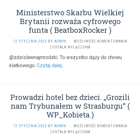
420SM
Ministerstwo Skarbu Wielkiej
)
Brytanii rozważa cyfrowego
funta ( BeatboxRocker )
MINIS
12 STYCZNIA 2023
BY
ADMIN
·
MOŻLIWOŚĆ KOMENTOWANIA
SKARB
ZOSTAŁA WYŁĄCZONA
WIELKI
@zdzislawnajmrodzki: To wszystko dąży do chowu
BRYTAN
klatkowego.
Czytaj dalej...
ROZWA
CYFRO
FUNTA
(
BEATB
Prowadzi hotel bez dzieci. „Grozili
)
nam Trybunałem w Strasburgu” (
WP_Kobieta )
PROWA
12 STYCZNIA 2023
BY
ADMIN
·
MOŻLIWOŚĆ KOMENTOWANIA
HOTEL
ZOSTAŁA WYŁĄCZONA
BEZ