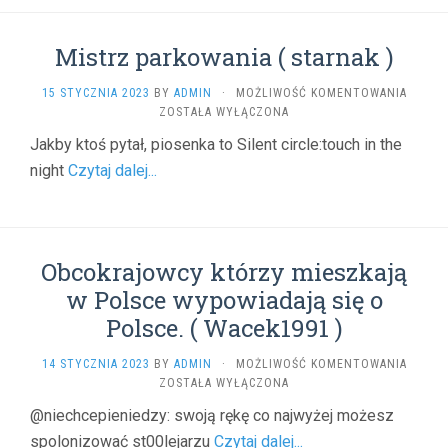
KATAST
(
LUCKY
Mistrz parkowania ( starnak )
)
MISTR
15 STYCZNIA 2023
BY
ADMIN
·
MOŻLIWOŚĆ KOMENTOWANIA
PARKO
ZOSTAŁA WYŁĄCZONA
(
Jakby ktoś pytał, piosenka to Silent circle:touch in the
STARN
night
Czytaj dalej...
)
Obcokrajowcy którzy mieszkają
w Polsce wypowiadają się o
Polsce. ( Wacek1991 )
OBCOK
14 STYCZNIA 2023
BY
ADMIN
·
MOŻLIWOŚĆ KOMENTOWANIA
KTÓRZ
ZOSTAŁA WYŁĄCZONA
MIESZ
@niechcepieniedzy: swoją rękę co najwyżej możesz
W
spolonizować st00lejarzu
Czytaj dalej...
POLSC