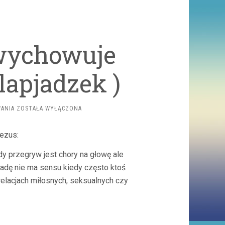
wychowuje
lapjadzek )
BĘZREKĄ
WANIA
ZOSTAŁA WYŁĄCZONA
MAMA
WYCHOWUJE
ezus:
SWOJE
DZIECKO
dy przegryw jest chory na głowę ale
(
FLAPJADZEK
radę nie ma sensu kiedy często ktoś
)
relacjach miłosnych, seksualnych czy