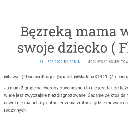
Bęzreką mama 
swoje dziecko ( F
23 LIPCA 2022
BY
ADMIN
·
MOŻLIWOŚĆ KOMENTO
@hawat: @DunningKruger: @jusstt: @MaddoxX1911: @technoj
Ja mam 2 grupę na choroby psychiczne i to nie jest tak że każ
wiele jest zwyczajnie niezdiagnozowane. Gadanie że ktoś da 
nawet nie ma ochoty sobie jedzenia zrobić a gdzie mówiąc o 
rodzinnych.