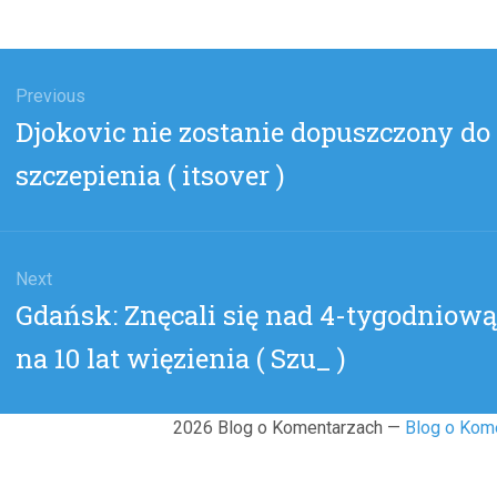
gacja
u
Previous
Previous
Djokovic nie zostanie dopuszczony d
post:
szczepienia ( itsover )
Next
Next
Gdańsk: Znęcali się nad 4-tygodniową
post:
na 10 lat więzienia ( Szu_ )
2026 Blog o Komentarzach —
Blog o Kom