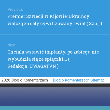
Nawigacja
wpisu
Previous
Previous
Premier Szwecji w Kijowie: Ukraińcy
post:
walczą za cały cywilizowany świat ( Szu_ )
Next
Next
Chciała wstawić implanty, po zabiegu nie
post:
wybudziła się ze śpiączki…. (
Redakcja_UWAGATVN )
2026 Blog o Komentarzach —
Blog o Komentarzach Sitemap
—