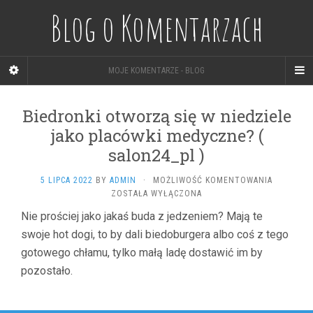
Blog o Komentarzach
MOJE KOMENTARZE - BLOG
Biedronki otworzą się w niedziele
jako placówki medyczne? (
salon24_pl )
BIEDRONK
5 LIPCA 2022
BY
ADMIN
·
MOŻLIWOŚĆ KOMENTOWANIA
OTWORZĄ
ZOSTAŁA WYŁĄCZONA
SIĘ
Nie prościej jako jakaś buda z jedzeniem? Mają te
W
swoje hot dogi, to by dali biedoburgera albo coś z tego
NIEDZIEL
JAKO
gotowego chłamu, tylko małą ladę dostawić im by
PLACÓWKI
pozostało.
MEDYCZN
(
SALON24_
)