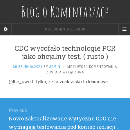
Blog o Komentarzach
MOJE KOMENTARZE - BLOG
CDC wycofało technologię PCR
jako oficjalny test. ( rusto )
CDC
30 GRUDNIA 2021
BY
ADMIN
·
MOŻLIWOŚĆ KOMENTOWANIA
WYCOF
ZOSTAŁA WYŁĄCZONA
TECHNO
@the_qwert: Tylko, że to znalezisko to kłamstwa.
PCR
JAKO
OFICJA
Nawigacja
TEST.
(
wpisu
Previous
RUSTO
)
Previous
Nowo zaktualizowane wytyczne CDC nie
post:
wymagają testowania pod koniec izolacji…