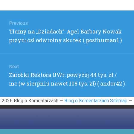
Nawigacja
wpisu
Previous
Previous
Tłumy na „Dziadach”. Apel Barbary Nowak
post:
przyniósł odwrotny skutek ( posthuman1 )
Next
Next
Zarobki Rektora UWr: powyżej 44 tys. zł /
post:
mc (w sierpniu nawet 108 tys. zł) ( andor42 )
2026 Blog o Komentarzach —
Blog o Komentarzach Sitemap
—