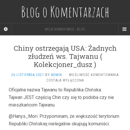
Blog o Komentarzach
MOJE KOMENTARZE - BLOG
Chiny ostrzegają USA: Żadnych
złudzeń ws. Tajwanu (
Kolekcjoner_dusz )
CHINY
26 LISTOPADA 2021
BY
ADMIN
·
MOŻLIWOŚĆ KOMENTOWANIA
OSTRZ
ZOSTAŁA WYŁĄCZONA
USA:
Oficjalna nazwa Tajwanu to Republika Chińska.
ŻADNY
Tajwan JEST częścią Chin czy się to podoba czy nie
ZŁUDZ
WS.
mieszkańcom Tajwanu.
TAJWA
(
@Hanys_Mori: Przypominam, że większość terytorium
KOLEK
Republiki Chińskiej nielegalnie okupują komuniści.
)