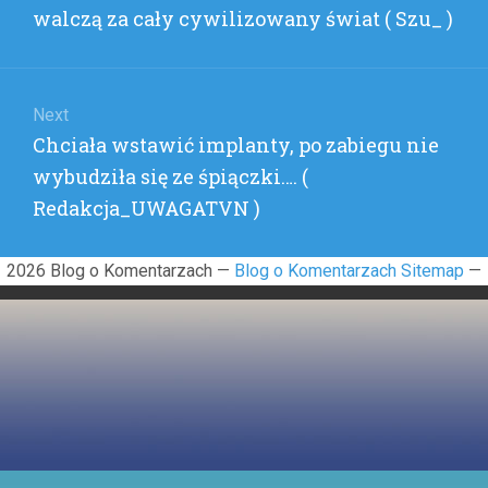
post:
walczą za cały cywilizowany świat ( Szu_ )
(
DLAWYKO
)
Next
Next
Chciała wstawić implanty, po zabiegu nie
post:
wybudziła się ze śpiączki…. (
Redakcja_UWAGATVN )
2026 Blog o Komentarzach —
Blog o Komentarzach Sitemap
—