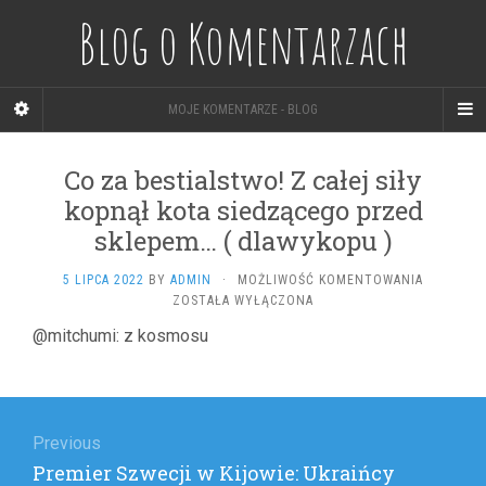
Blog o Komentarzach
MOJE KOMENTARZE - BLOG
Co za bestialstwo! Z całej siły
kopnął kota siedzącego przed
sklepem… ( dlawykopu )
CO
5 LIPCA 2022
BY
ADMIN
·
MOŻLIWOŚĆ KOMENTOWANIA
ZA
ZOSTAŁA WYŁĄCZONA
BESTIALS
@mitchumi: z kosmosu
Z
CAŁEJ
SIŁY
Nawigacja
KOPNĄŁ
KOTA
wpisu
Previous
SIEDZĄCE
PRZED
Previous
Premier Szwecji w Kijowie: Ukraińcy
SKLEPEM