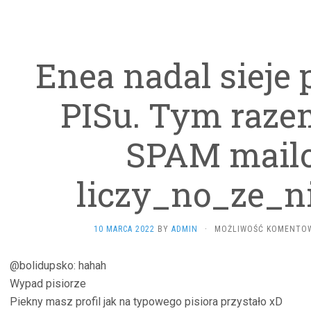
Enea nadal sieje
PISu. Tym raze
SPAM mailo
liczy_no_ze_ni
10 MARCA 2022
BY
ADMIN
·
MOŻLIWOŚĆ KOMENTO
@bolidupsko: hahah
Wypad pisiorze
Piekny masz profil jak na typowego pisiora przystało xD