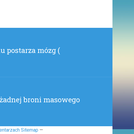
POPRZEZ
SPAM
MAILOWY!
(
LICZY_NO_ZE_NIBY_NIE
)
lu postarza mózg (
a żadnej broni masowego
entarzach Sitemap
—