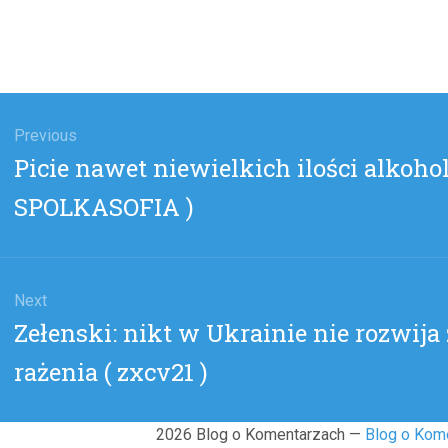
gacja
u
Previous
Previous
Picie nawet niewielkich ilości alkoho
post:
SPOLKASOFIA )
Next
Next
Zełenski: nikt w Ukrainie nie rozwij
post:
rażenia ( zxcv21 )
2026 Blog o Komentarzach —
Blog o Kom