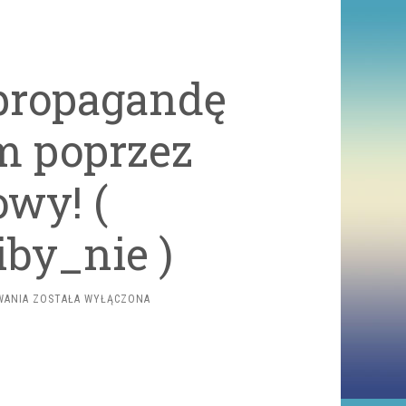
 propagandę
m poprzez
wy! (
by_nie )
ENEA
WANIA
ZOSTAŁA WYŁĄCZONA
NADAL
SIEJE
PROPAGANDĘ
PISU.
TYM
RAZEM