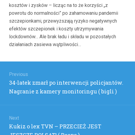
kosztów i zysków – licząc na to że korzyści „z
RATNEI
)
powrotu do normalności” po zahamowaniu pandemii
szczepionkami, przewyższają ryzyko negatywnych
efektów szczepionek i koszty utrzymywania
lockdownów… Ale brak ładu i składu w pozostałych
działaniach zasiewa wątpliwości…
Nawigacja
wpisu
Previous
Previous
34-latek zmarł po interwencji policjantów.
post:
Nagranie z kamery monitoringu ( bigli )
Next
Next
Kukiz o lex TVN – PRZECIEŻ JEST
post: