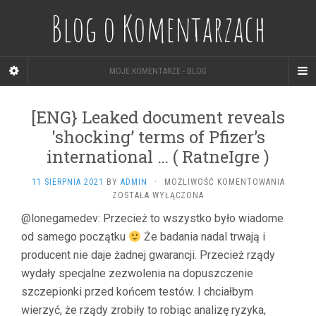
Blog o Komentarzach
MOJE KOMENTARZE - BLOG
[ENG} Leaked document reveals
'shocking’ terms of Pfizer’s
international … ( RatneIgre )
[ENG}
11 SIERPNIA 2021
BY
ADMIN
·
MOŻLIWOŚĆ KOMENTOWANIA
LEAKED
ZOSTAŁA WYŁĄCZONA
DOCUM
@lonegamedev: Przecież to wszystko było wiadome
REVEAL
od samego początku
Że badania nadal trwają i
'SHOCK
TERMS
producent nie daje żadnej gwarancji. Przecież rządy
OF
wydały specjalne zezwolenia na dopuszczenie
PFIZER’
INTERN
szczepionki przed końcem testów. I chciałbym
…
wierzyć, że rządy zrobiły to robiąc analizę ryzyka,
(