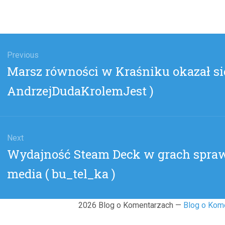
gacja
u
Previous
Previous
Marsz równości w Kraśniku okazał si
post:
AndrzejDudaKrolemJest )
Next
Next
Wydajność Steam Deck w grach spraw
post:
media ( bu_tel_ka )
2026 Blog o Komentarzach —
Blog o Kom