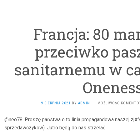
Francja: 80 man
przeciwko pas
sanitarnemu w ca
Oneness
9 SIERPNIA 2021
BY
ADMIN
·
MOŻLIWOŚĆ KOMENTO
@neo78: Proszę państwa o to linia propagandowa naszej zj#%
sprzedawczykow). Jutro będą do nas strzelać