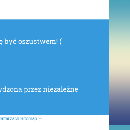
CAŁYM
KRAJU
(
ONENESS
)
ę być oszustwem! (
dzona przez niezależne
entarzach Sitemap
—