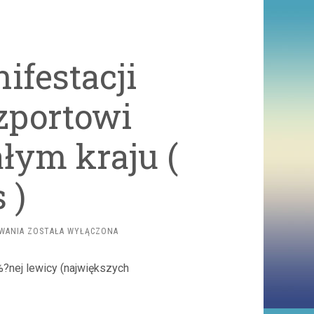
ifestacji
zportowi
łym kraju (
 )
FRANCJA:
WANIA
ZOSTAŁA WYŁĄCZONA
80
MANIFESTACJI
?nej lewicy (największych
PRZECIWKO
PASZPORTOWI
SANITARNEMU
W