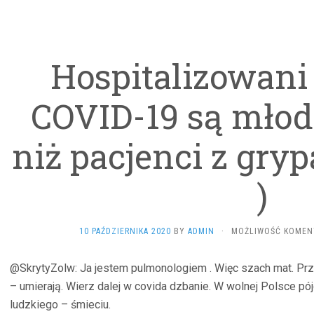
Hospitalizowani 
COVID-19 są młods
niż pacjenci z gry
)
10 PAŹDZIERNIKA 2020
BY
ADMIN
·
MOŻLIWOŚĆ KOME
@SkrytyZolw: Ja jestem pulmonologiem . Więc szach mat. Prze
– umierają. Wierz dalej w covida dzbanie. W wolnej Polsce pó
ludzkiego – śmieciu.