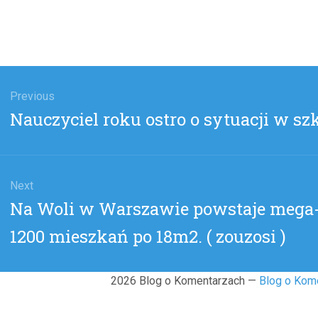
gacja
u
Previous
Previous
Nauczyciel roku ostro o sytuacji w sz
post:
Next
Next
Na Woli w Warszawie powstaje mega
post:
1200 mieszkań po 18m2. ( zouzosi )
2026 Blog o Komentarzach —
Blog o Kom