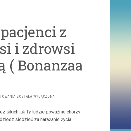
pacjenci z
i i zdrowsi
pą ( Bonanzaa
HOSPITALIZOWANI
NTOWANIA
ZOSTAŁA WYŁĄCZONA
PACJENCI
Z
z takich jak Ty ludzie poważnie chorzy
COVID-
19
jdziesz siedzieć za narażanie życia
SĄ
MŁODSI