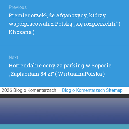
wpisu
Previous
Previous
Premier orzekł, że Afgańczycy, którzy
post:
współpracowali z Polską „się rozpierzchli” (
Khozana )
Next
Next
Horrendalne ceny za parking w Sopocie.
post:
„Zapłaciłam 84 zł” ( WirtualnaPolska )
2026 Blog o Komentarzach —
Blog o Komentarzach Sitemap
—