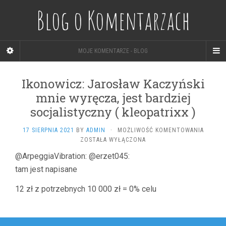
Blog o Komentarzach
MOJE KOMENTARZE - BLOG
Ikonowicz: Jarosław Kaczyński
mnie wyręcza, jest bardziej
socjalistyczny ( kleopatrixx )
IKONOW
17 SIERPNIA 2021
BY
ADMIN
·
MOŻLIWOŚĆ KOMENTOWANIA
JAROS
ZOSTAŁA WYŁĄCZONA
KACZYŃ
@ArpeggiaVibration: @erzet045:
MNIE
tam jest napisane
WYRĘCZ
JEST
BARDZI
12 zł z potrzebnych 10 000 zł = 0% celu
SOCJAL
(
KLEOPA
Nawigacja
)