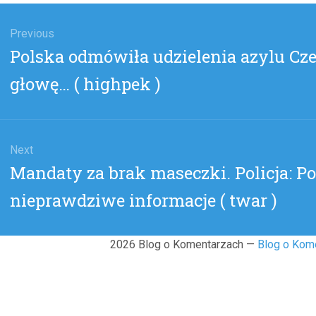
gacja
u
Previous
Previous
Polska odmówiła udzielenia azylu Cze
post:
głowę… ( highpek )
Next
Next
Mandaty za brak maseczki. Policja: Po
post:
nieprawdziwe informacje ( twar )
2026 Blog o Komentarzach —
Blog o Kom