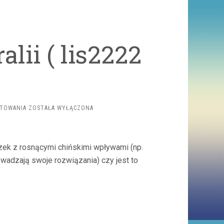
alii ( lis2222
INWIGILACJA
NTOWANIA
ZOSTAŁA WYŁĄCZONA
W
AUSTRALII
(
LIS2222
zek z rosnącymi chińskimi wpływami (np.
)
rowadzają swoje rozwiązania) czy jest to