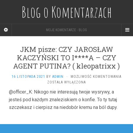
Blog o Komentarzach
MOJE KOMENTARZE - BLOG
JKM pisze: CZY JAROSŁAW
KACZYŃSKI TO I****A – CZY
AGENT PUTINA? ( kleopatrixx )
JKM
16 LISTOPADA 2021
BY
ADMIN
·
MOŻLIWOŚĆ KOMENTOWANIA
PISZE:
ZOSTAŁA WYŁĄCZONA
CZY
@officer_K: Nikogo nie interesują twoje wysrywy, a
JAROS
jesteś pod każdym znaleziskiem o konfie. To ty tutaj
KACZY
TO
szczekasz i cierpisz na niedobór kremu na ból dupy.
I****A
–
CZY
Nawigacja
AGENT
PUTIN