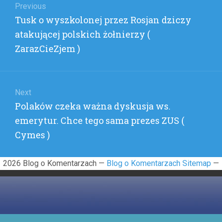
wpisu
Previous
(
Previous
Tusk o wyszkolonej przez Rosjan dziczy
KLEOP
)
post:
atakującej polskich żołnierzy (
ZarazCieZjem )
Next
Next
Polaków czeka ważna dyskusja ws.
post:
emerytur. Chce tego sama prezes ZUS (
Cymes )
2026 Blog o Komentarzach —
Blog o Komentarzach Sitemap
—