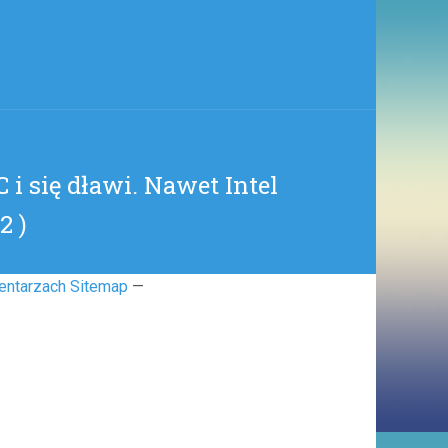
(
KODAK
)
 i się dławi. Nawet Intel
2 )
entarzach Sitemap
—