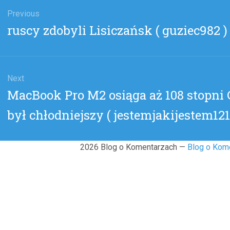
gacja
u
Previous
Previous
ruscy zdobyli Lisiczańsk ( guziec982 )
post:
Next
Next
MacBook Pro M2 osiąga aż 108 stopni C
post:
był chłodniejszy ( jestemjakijestem121
2026 Blog o Komentarzach —
Blog o Kom