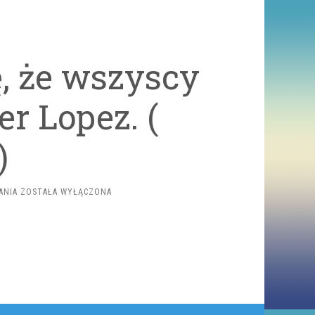
ę, że wszyscy
er Lopez. (
)
KIEDY
ANIA
ZOSTAŁA WYŁĄCZONA
WYDAJE
CI
SIĘ,
ŻE
WSZYSCY
CIĘ
ZNAJĄ.
JENNIFER
LOPEZ.