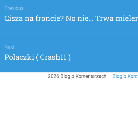
gacja
u
Previous
Previous
Cisza na froncie? No nie… Trwa mielen
post:
Next
Next
Polaczki ( Crash11 )
post:
2026 Blog o Komentarzach —
Blog o Kom