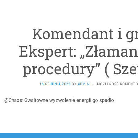
Komendant i gr
Ekspert: „Złaman
procedury” ( Sz
16 GRUDNIA 2022
BY
ADMIN
·
MOŻLIWOŚĆ KOMENT
@Chaos: Gwałtowne wyzwolenie energii go spadło