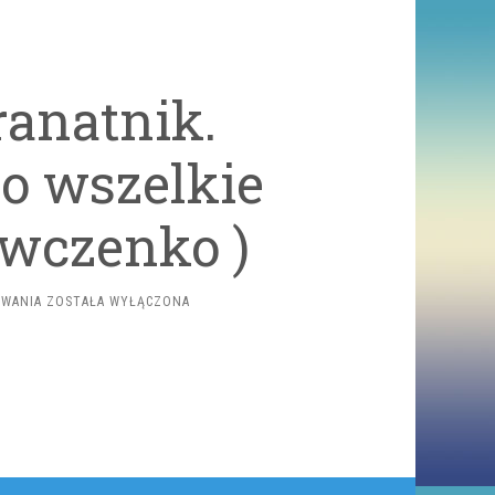
anatnik.
o wszelkie
ewczenko )
KOMENDANT
OWANIA
ZOSTAŁA WYŁĄCZONA
I
GRANATNIK.
EKSPERT:
„ZŁAMANO
WSZELKIE
PROCEDURY”
(
SZEWCZENKO
)