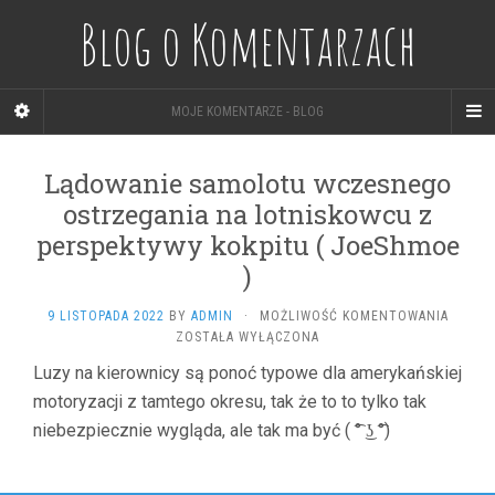
Blog o Komentarzach
MOJE KOMENTARZE - BLOG
Lądowanie samolotu wczesnego
ostrzegania na lotniskowcu z
perspektywy kokpitu ( JoeShmoe
)
LĄDOW
9 LISTOPADA 2022
BY
ADMIN
·
MOŻLIWOŚĆ KOMENTOWANIA
SAMOL
ZOSTAŁA WYŁĄCZONA
WCZES
Luzy na kierownicy są ponoć typowe dla amerykańskiej
OSTRZ
motoryzacji z tamtego okresu, tak że to to tylko tak
NA
LOTNI
niebezpiecznie wygląda, ale tak ma być ( ͡° ͜ʖ ͡°)
Z
PERSP
KOKPIT