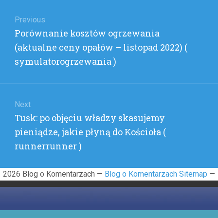
Nawigacja
(
JOESH
wpisu
Previous
)
Previous
Porównanie kosztów ogrzewania
post:
(aktualne ceny opałów – listopad 2022) (
symulatorogrzewania )
Next
Next
Tusk: po objęciu władzy skasujemy
post:
pieniądze, jakie płyną do Kościoła (
runnerrunner )
2026 Blog o Komentarzach —
Blog o Komentarzach Sitemap
—