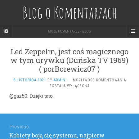
Blog o Komentarzach
MOJE KOMENTARZE - BLOG
Led Zeppelin, jest coś magicznego
w tym urywku (Duńska TV 1969)
( porBorewicz07 )
LED
8 LISTOPADA 2021
BY
ADMIN
·
MOŻLIWOŚĆ KOMENTOWANIA
ZEPPEL
ZOSTAŁA WYŁĄCZONA
JEST
@gaz50: Dzięki tato.
COŚ
MAGIC
W
Nawigacja
TYM
URYWK
wpisu
Previous
(DUŃSK
TV
Previous
Kobiety boją się systemu, najpierw
1969)