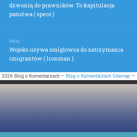
post:
dzwonią do prawników. To kapitulacja
(
PORBO
państwa ( spere )
)
Next
Next
Wojsko używa śmigłowca do zatrzymania
post:
imigrantów ( lronman )
2026 Blog o Komentarzach —
Blog o Komentarzach Sitemap
—