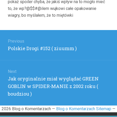
pokaż spoiler chyba, że jakiś wpływ na to mogło mieć
W
MIEŚCIE”
to, że wp?@$$#@ilem wujkowi całe opakowanie
(
wiagry, bo myślałem, że to miętówki
EDENMAR
)
Nawigacja
wpisu
Previous
Previous
Polskie Drogi #152 ( ziuumm )
post:
Next
Next
Jak oryginalnie miał wyglądać GREEN
post:
GOBLIN w SPIDER-MANIE z 2002 roku (
boudziou )
2026 Blog o Komentarzach —
Blog o Komentarzach Sitemap
—