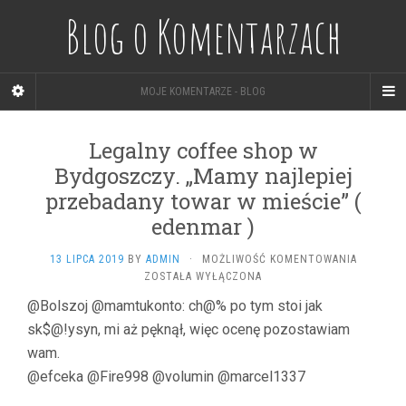
Blog o Komentarzach
MOJE KOMENTARZE - BLOG
Legalny coffee shop w
Bydgoszczy. „Mamy najlepiej
przebadany towar w mieście” (
edenmar )
LEGALNY
13 LIPCA 2019
BY
ADMIN
·
MOŻLIWOŚĆ KOMENTOWANIA
COFFEE
ZOSTAŁA WYŁĄCZONA
SHOP
@Bolszoj @mamtukonto: ch@% po tym stoi jak
W
sk$@!ysyn, mi aż pęknął, więc ocenę pozostawiam
BYDGOSZ
„MAMY
wam.
NAJLEPIE
@efceka @Fire998 @volumin @marcel1337
PRZEBAD
TOWAR