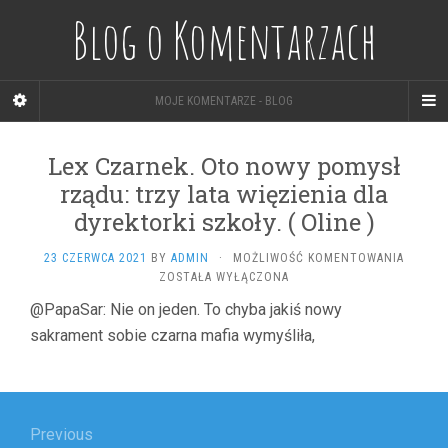
Blog o Komentarzach
MOJE KOMENTARZE - BLOG
Lex Czarnek. Oto nowy pomysł
rządu: trzy lata więzienia dla
dyrektorki szkoły. ( Oline )
LEX
23 CZERWCA 2021
BY
ADMIN
·
MOŻLIWOŚĆ KOMENTOWANIA
CZARNE
ZOSTAŁA WYŁĄCZONA
OTO
@PapaSar: Nie on jeden. To chyba jakiś nowy
NOWY
sakrament sobie czarna mafia wymyśliła,
POMYS
RZĄDU:
TRZY
LATA
Nawigacja
WIĘZIE
DLA
wpisu
Previous
DYREKT