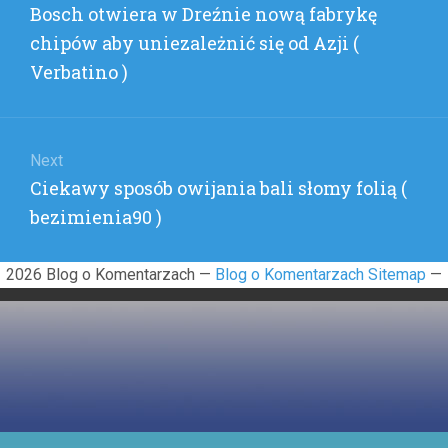
Previous
Bosch otwiera w Dreźnie nową fabrykę
SZKOŁY
post:
(
chipów aby uniezależnić się od Azji (
OLINE
Verbatino )
)
Next
Next
Ciekawy sposób owijania bali słomy folią (
post:
bezimienia90 )
2026 Blog o Komentarzach —
Blog o Komentarzach Sitemap
—