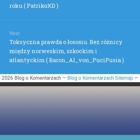
roku ( PatrikoXD )
Next
Next
Toksyczna prawda o łososiu. Bez różnicy
post:
między norweskim, szkockim i
atlantyckim ( Baron_Al_von_PuciPusia )
2026 Blog o Komentarzach —
Blog o Komentarzach Sitemap
—