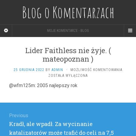
Blog o Komentarzach
MOJE KOMENTARZE - BLOG
Lider Faithless nie żyje. (
mateopoznan )
LIDER
25 GRUDNIA 2022
BY
ADMIN
·
MOŻLIWOŚĆ KOMENTOWANIA
FAITHL
ZOSTAŁA WYŁĄCZONA
NIE
@wfm125m: 2005 najlepszy rok
ŻYJE.
(
MATEO
Nawigacja
)
wpisu
Previous
Previous
Kradł, ale wpadł. Za wycinanie
post:
katalizatorów może trafić do celi na 7,5