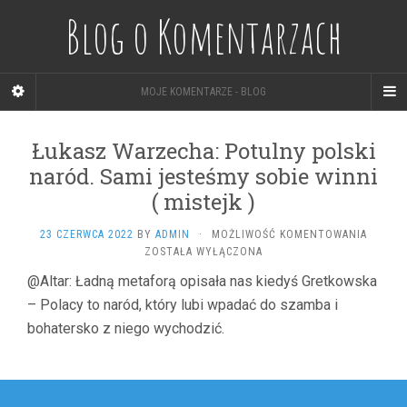
Blog o Komentarzach
MOJE KOMENTARZE - BLOG
Łukasz Warzecha: Potulny polski
naród. Sami jesteśmy sobie winni
( mistejk )
ŁUKASZ
23 CZERWCA 2022
BY
ADMIN
·
MOŻLIWOŚĆ KOMENTOWANIA
WARZEC
ZOSTAŁA WYŁĄCZONA
POTUL
@Altar: Ładną metaforą opisała nas kiedyś Gretkowska
POLSKI
– Polacy to naród, który lubi wpadać do szamba i
NARÓD.
SAMI
bohatersko z niego wychodzić.
JESTE
SOBIE
WINNI
Nawigacja
(
MISTEJ