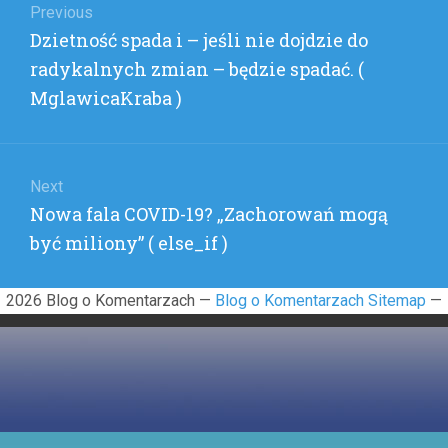
wpisu
Previous
)
Previous
Dzietność spada i – jeśli nie dojdzie do
post:
radykalnych zmian – będzie spadać. (
MglawicaKraba )
Next
Next
Nowa fala COVID-19? „Zachorowań mogą
post:
być miliony” ( else_if )
2026 Blog o Komentarzach —
Blog o Komentarzach Sitemap
—