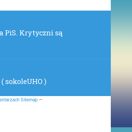
BASTAJPAN
)
 PiS. Krytyczni są
 ( sokoleUHO )
entarzach Sitemap
—