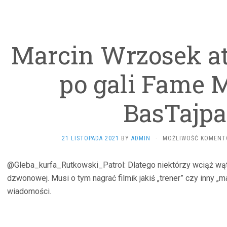
Marcin Wrzosek at
po gali Fame 
BasTajpa
21 LISTOPADA 2021
BY
ADMIN
·
MOŻLIWOŚĆ KOMEN
@Gleba_kurfa_Rutkowski_Patrol: Dlatego niektórzy wciąż wąt
dzwonowej. Musi o tym nagrać filmik jakiś „trener” czy inny 
wiadomości.