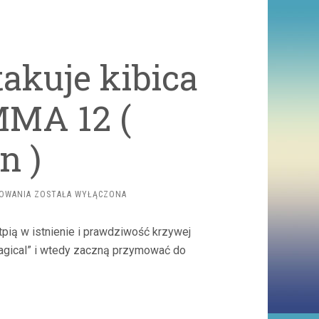
akuje kibica
MMA 12 (
n )
MARCIN
TOWANIA
ZOSTAŁA WYŁĄCZONA
WRZOSEK
ATAKUJE
pią w istnienie i prawdziwość krzywej
KIBICA
PO
„magical” i wtedy zaczną przymować do
GALI
FAME
MMA
12
(