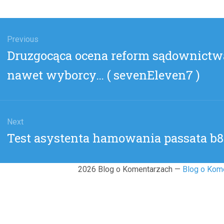
gacja
u
Previous
Previous
Druzgocąca ocena reform sądownictwa
post:
nawet wyborcy… ( sevenEleven7 )
Next
Next
Test asystenta hamowania passata b8
post:
2026 Blog o Komentarzach —
Blog o Kom