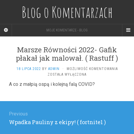
Blog o Komentarzach
MOJE KOMENTARZE - BLOG
Marsze Równości 2022- Gafik
płakał jak malował. ( Rastuff )
MARSZE
18 LIPCA 2022
BY
ADMIN
·
MOŻLIWOŚĆ KOMENTOWANIA
RÓWNOŚC
ZOSTAŁA WYŁĄCZONA
2022-
A co z małpią ospą i kolejną falą COVID?
GAFIK
PŁAKAŁ
JAK
Nawigacja
MALOWAŁ
(
wpisu
Previous
RASTUFF
)
Previous
Wpadka Pauliny z ekipy! ( fortnite1 )
post: