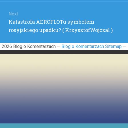
Next
Next
Katastrofa AEROFLOTu symbolem
post:
rosyjskiego upadku? ( KrzysztofWojczal )
2026 Blog o Komentarzach —
Blog o Komentarzach Sitemap
—