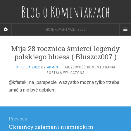
Blog o Komentarzach
MOJE KOMENTARZE - BLOG
Mija 28 rocznica śmierci legendy
polskiego bluesa ( Bluszcz007 )
MIJA
31 LIPCA 2022
BY
ADMIN
·
MOŻLIWOŚĆ KOMENTOWANIA
28
ZOSTAŁA WYŁĄCZONA
ROCZNIC
@kfiatek_na_parapecie: wszystko mozna tylko trzeba
ŚMIERCI
umić a nie być debilem.
LEGENDY
POLSKIE
BLUESA
(
Nawigacja
BLUSZCZ
)
wpisu
Previous
Previous
Ukraińcy załamani niemieckim