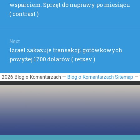
post:
wsparciem. Sprzęt do naprawy po miesiącu
( contrast )
Next
Next
Izrael zakazuje transakcji gotówkowych
post:
powyżej 1700 dolarów ( retzev )
2026 Blog o Komentarzach —
Blog o Komentarzach Sitemap
—