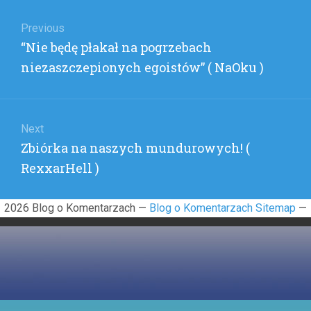
Nawigacja
ZACHO
ZE
wpisu
Previous
WSCHO
Previous
“Nie będę płakał na pogrzebach
(
CIEKA
post:
niezaszczepionych egoistów” ( NaOku )
)
Next
Next
Zbiórka na naszych mundurowych! (
post:
RexxarHell )
2026 Blog o Komentarzach —
Blog o Komentarzach Sitemap
—