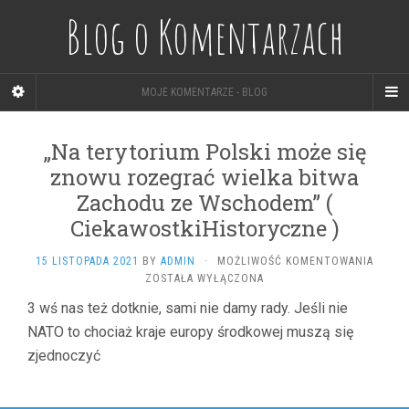
Blog o Komentarzach
MOJE KOMENTARZE - BLOG
„Na terytorium Polski może się
znowu rozegrać wielka bitwa
Zachodu ze Wschodem” (
CiekawostkiHistoryczne )
„NA
15 LISTOPADA 2021
BY
ADMIN
·
MOŻLIWOŚĆ KOMENTOWANIA
TERYT
ZOSTAŁA WYŁĄCZONA
POLSK
3 wś nas też dotknie, sami nie damy rady. Jeśli nie
MOŻE
NATO to chociaż kraje europy środkowej muszą się
SIĘ
ZNOW
zjednoczyć
ROZEG
WIELK
BITWA