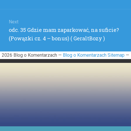
post:
Next
Next
odc. 35 Gdzie mam zaparkować, na suficie?
post:
(Powązki cz. 4 – bonus) ( GeraltBozy )
2026 Blog o Komentarzach —
Blog o Komentarzach Sitemap
—