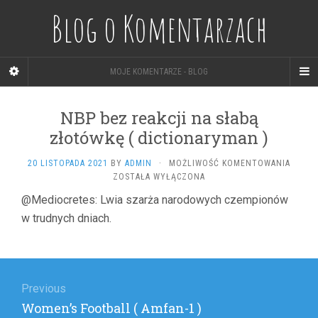
Blog o Komentarzach
MOJE KOMENTARZE - BLOG
NBP bez reakcji na słabą
złotówkę ( dictionaryman )
NBP
20 LISTOPADA 2021
BY
ADMIN
·
MOŻLIWOŚĆ KOMENTOWANIA
BEZ
ZOSTAŁA WYŁĄCZONA
REAKCJ
@Mediocretes: Lwia szarża narodowych czempionów
NA
w trudnych dniach.
SŁABĄ
ZŁOT
(
DICTI
Nawigacja
)
wpisu
Previous
Previous
Women’s Football ( Amfan-1 )