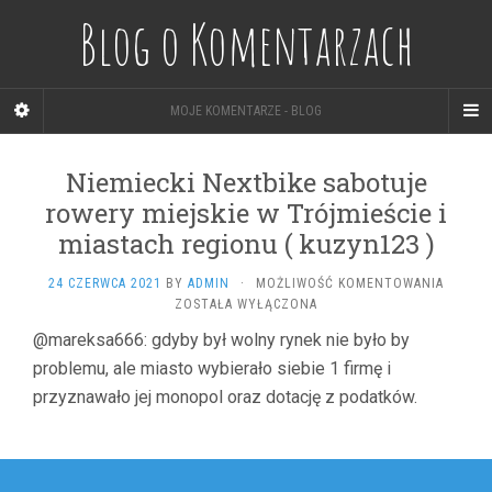
Blog o Komentarzach
MOJE KOMENTARZE - BLOG
Niemiecki Nextbike sabotuje
rowery miejskie w Trójmieście i
miastach regionu ( kuzyn123 )
NIEMIE
24 CZERWCA 2021
BY
ADMIN
·
MOŻLIWOŚĆ KOMENTOWANIA
NEXTBI
ZOSTAŁA WYŁĄCZONA
SABOT
@mareksa666: gdyby był wolny rynek nie było by
ROWER
problemu, ale miasto wybierało siebie 1 firmę i
MIEJSK
W
przyznawało jej monopol oraz dotację z podatków.
TRÓJMI
I
MIASTA
Nawigacja
REGION
(