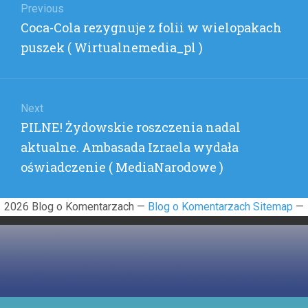
wpisu
Previous
KUZYN
Previous
Coca-Cola rezygnuje z folii w wielopakach
)
post:
puszek ( Wirtualnemedia_pl )
Next
Next
PILNE! Żydowskie roszczenia nadal
post:
aktualne. Ambasada Izraela wydała
oświadczenie ( MediaNarodowe )
2026 Blog o Komentarzach —
Blog o Komentarzach Sitemap
—