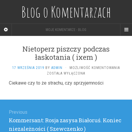
Blog o Komentarzach
MOJE KOMENTARZE - BLOG
Nietoperz piszczy podczas
łaskotania ( ixem )
NIETO
17 WRZEŚNIA 2019
BY
ADMIN
·
MOŻLIWOŚĆ KOMENTOWANIA
PISZCZ
ZOSTAŁA WYŁĄCZONA
PODCZ
Ciekawe czy to że strachu, czy sprzyjemności
ŁASKO
(
IXEM
Nawigacja
)
wpisu
Previous
Previous
Kommersant: Rosja zasysa Białoruś. Koniec
post:
niezależności ( Szewczenko )