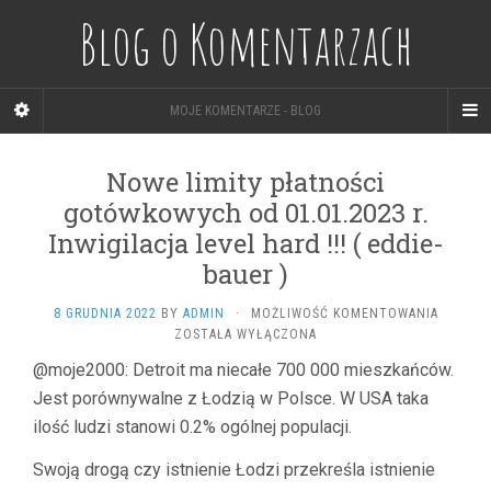
Blog o Komentarzach
MOJE KOMENTARZE - BLOG
Nowe limity płatności
gotówkowych od 01.01.2023 r.
Inwigilacja level hard !!! ( eddie-
bauer )
NOWE
8 GRUDNIA 2022
BY
ADMIN
·
MOŻLIWOŚĆ KOMENTOWANIA
LIMITY
ZOSTAŁA WYŁĄCZONA
PŁATNO
@moje2000: Detroit ma niecałe 700 000 mieszkańców.
GOTÓW
Jest porównywalne z Łodzią w Polsce. W USA taka
OD
01.01.2
ilość ludzi stanowi 0.2% ogólnej populacji.
R.
INWIGIL
Swoją drogą czy istnienie Łodzi przekreśla istnienie
LEVEL