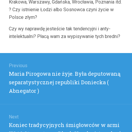
Krakowa, Warszawy, Gdańska, Wrocławia, Poznania itd.
HARD
!!!
? Czy istnienie Łodzi albo Sosnowca czyni życie w
(
Polsce złym?
EDDIE-
BAUER
Czy wy naprawdę jesteście tak tendencyjni i anty-
)
intelektualni? Płacą wam za wypisywanie tych bredni?
Nawigacja
wpisu
Previous
Previous
Maria Pirogowa nie żyje. Była deputowaną
post:
separatystycznej republiki Doniecka (
Abnegator )
Next
Next
Koniec tradycyjnych śmigłowców w armi
post: