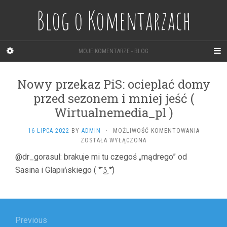
Blog o Komentarzach
MOJE KOMENTARZE - BLOG
Nowy przekaz PiS: ocieplać domy
przed sezonem i mniej jeść (
Wirtualnemedia_pl )
NOWY
16 LIPCA 2022
BY
ADMIN
·
MOŻLIWOŚĆ KOMENTOWANIA
PRZEKAZ
ZOSTAŁA WYŁĄCZONA
PIS:
@dr_gorasul: brakuje mi tu czegoś „mądrego” od
OCIEPLA
Sasina i Glapińskiego ( ͡° ͜ʖ ͡°)
DOMY
PRZED
SEZONE
I
Nawigacja
MNIEJ
JEŚĆ
wpisu
Previous
(