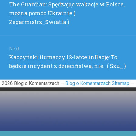
Previous
The Guardian: Spędzając wakacje w Polsce,
WIRTUAL
post:
)
można pomóc Ukrainie (
Zegarmistrz_Swiatla )
Next
Next
Kaczyński tłumaczy 12-latce inflację: To
post:
będzie incydent z dzieciństwa, nie.. ( Szu_ )
2026 Blog o Komentarzach —
Blog o Komentarzach Sitemap
—