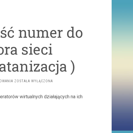
eść numer do
ra sieci
tanizacja )
[PLAY]
TOWANIA
ZOSTAŁA WYŁĄCZONA
JAK
PRZENIEŚĆ
ratorów wirtualnych działających na ich
NUMER
DO
INNEGO
OPERATORA
SIECI
KOMÓRKOWEJ?
(