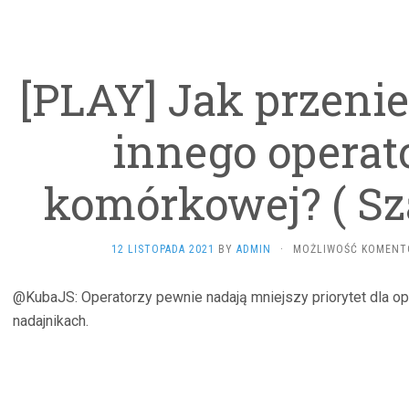
[PLAY] Jak przeni
innego operato
komórkowej? ( Sza
12 LISTOPADA 2021
BY
ADMIN
·
MOŻLIWOŚĆ KOMEN
@KubaJS: Operatorzy pewnie nadają mniejszy priorytet dla ope
nadajnikach.