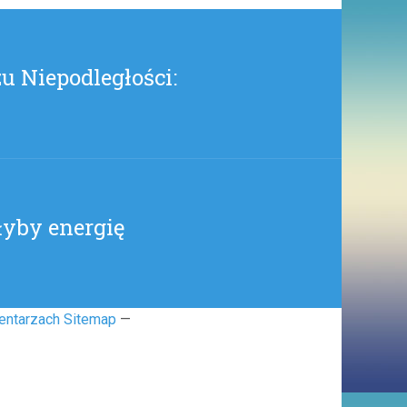
SZATANIZACJA
)
zu Niepodległości:
yby energię
entarzach Sitemap
—