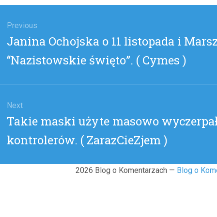
gacja
u
Previous
Previous
Janina Ochojska o 11 listopada i Mars
post:
“Nazistowskie święto”. ( Cymes )
Next
Next
Takie maski użyte masowo wyczerpał
post:
kontrolerów. ( ZarazCieZjem )
2026 Blog o Komentarzach —
Blog o Kom