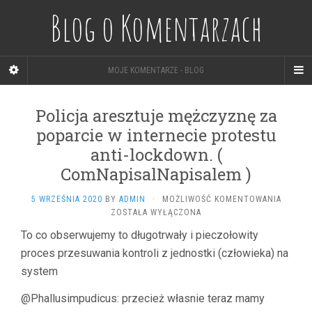
Blog o Komentarzach
MOJE KOMENTARZE - BLOG
Policja aresztuje mężczyznę za
poparcie w internecie protestu
anti-lockdown. (
ComNapisalNapisalem )
POLICJ
5 WRZEŚNIA 2020
BY
ADMIN
·
MOŻLIWOŚĆ KOMENTOWANIA
ARESZT
ZOSTAŁA WYŁĄCZONA
MĘŻCZ
To co obserwujemy to długotrwały i pieczołowity
ZA
proces przesuwania kontroli z jednostki (człowieka) na
POPARC
W
system
INTERN
PROTE
@Phallusimpudicus: przecież własnie teraz mamy
ANTI-