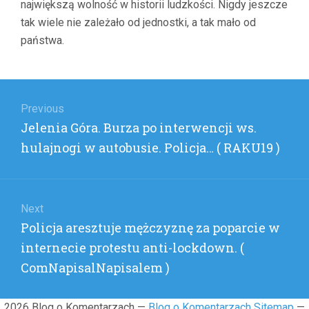
największą wolność w historii ludzkości. Nigdy jeszcze
LOCKD
(
tak wiele nie zależało od jednostki, a tak mało od
COMNAP
państwa.
)
Nawigacja
wpisu
Previous
Previous
Jelenia Góra. Burza po interwencji ws.
post:
hulajnogi w autobusie. Policja… ( RAKU19 )
Next
Next
Policja aresztuje mężczyznę za poparcie w
post:
internecie protestu anti-lockdown. (
ComNapisalNapisalem )
2026 Blog o Komentarzach —
Blog o Komentarzach Sitemap
—