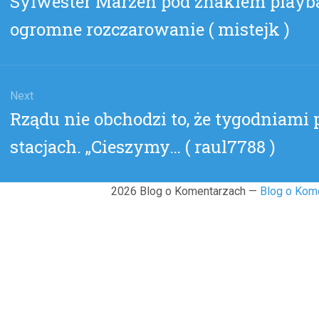
Sylwester Marzeń pod znakiem playb
post:
ogromne rozczarowanie ( mistejk )
Next
Next
Rządu nie obchodzi to, że tygodniami
post:
stacjach. „Cieszymy… ( raul7788 )
2026 Blog o Komentarzach —
Blog o Kom