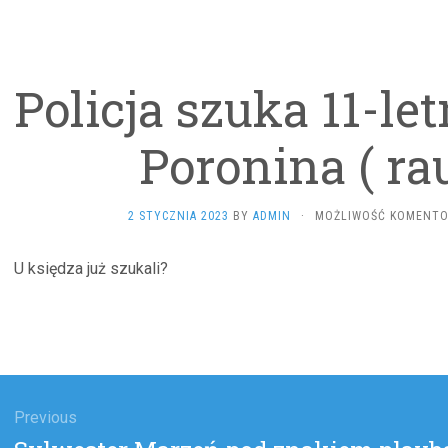
Policja szuka 11-le
Poronina ( ra
2 STYCZNIA 2023
BY
ADMIN
·
MOŻLIWOŚĆ KOMENT
U księdza już szukali?
gacja
u
Previous
Previous