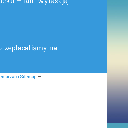
acku – fani wyrażają
 przepłacaliśmy na
entarzach Sitemap
—