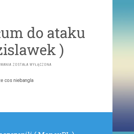
tłum do ataku
zislawek )
POLICJANT
OWANIA
ZOSTAŁA WYŁĄCZONA
ZACHĘCA
TŁUM
e cos niebangla
DO
ATAKU
NA
KAPITOL?
(
ZDZISLAWEK
)