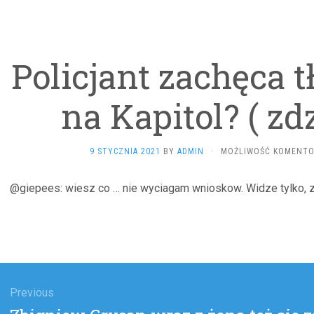
Policjant zachęca 
na Kapitol? ( zd
9 STYCZNIA 2021
BY
ADMIN
·
MOŻLIWOŚĆ KOMENT
@giepees: wiesz co … nie wyciagam wnioskow. Widze tylko, z
gacja
u
Previous
Previous