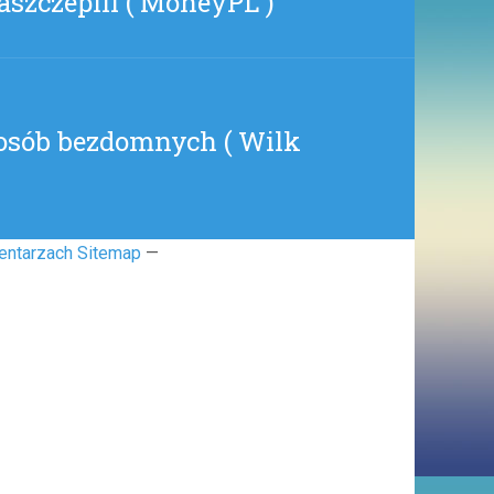
aszczepili ( MoneyPL )
 osób bezdomnych ( Wilk
entarzach Sitemap
—