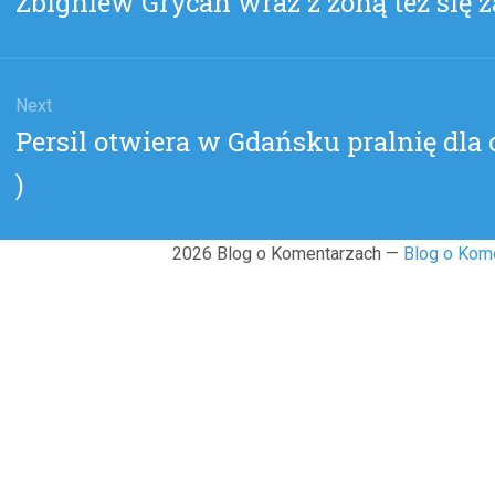
Zbigniew Grycan wraz z żoną też się z
post:
Next
Next
Persil otwiera w Gdańsku pralnię dla
post:
)
2026 Blog o Komentarzach —
Blog o Kom