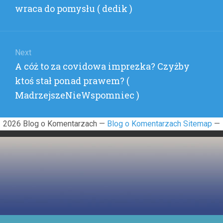
post:
wraca do pomysłu ( dedik )
Next
Next
A cóż to za covidowa imprezka? Czyżby
post:
ktoś stał ponad prawem? (
MadrzejszeNieWspomniec )
2026 Blog o Komentarzach —
Blog o Komentarzach Sitemap
—