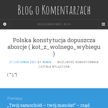
Blog o Komentarzach
MOJE KOMENTARZE - BLOG
Polska konstytucja dopuszcza
aborcje ( kot_z_wolnego_wybiegu
)
POLSK
27 LISTOPADA 2021
BY
ADMIN
·
MOŻLIWOŚĆ KOMENTOWANIA
KONST
ZOSTAŁA WYŁĄCZONA
DOPUS
( ͡° ͜ʖ ͡°)
ABORC
(
KOT_Z
Nawigacja
)
wpisu
Previous
Previous
„Twój samochód – twój mandat” – rząd