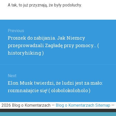
SŁUŻBY
A tak, to już przyznają, że były podsłuchy.
(
BIESY
)
Nawigacja
wpisu
Previous
Previous
Proszek do zabijania. Jak Niemcy
post:
przeprowadzali Zagładę przy pomocy… (
historyhiking )
Next
Next
Elon Musk twierdzi, że ludzi jest za mało:
post:
rozmnażajcie się! ( olobolokoloholo )
2026 Blog o Komentarzach —
Blog o Komentarzach Sitemap
—