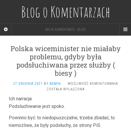
Blog o Komentarzach
MOJE KOMENTARZE - BLOG
Polska wiceminister nie miałaby
problemu, gdyby była
podsłuchiwana przez służby (
biesy )
POLSKA
27 GRUDNIA 2021
BY
ADMIN
·
MOŻLIWOŚĆ KOMENTOWANIA
WICEMI
ZOSTAŁA WYŁĄCZONA
NIE
Ich narracja:
MIAŁAB
Podsluchiwanie jest spoko.
PROBLE
GDYBY
BYŁA
Powinno być: to niedopuszczalne, trzeba zbadać, to
PODSŁU
niemożliwe, że były podsłuchy, że strony PiS.
PRZEZ