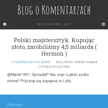
Blog o Komentarzach
MOJE KOMENTARZE - BLOG
Polski majstersztyk. Kupując
złoto, zarobiliśmy 4,5 miliarda (
Hermon )
POLSKI
13 SIERPNIA 2019
BY
ADMIN
·
MOŻLIWOŚĆ KOMENTOWANIA
MAJSTE
ZOSTAŁA WYŁĄCZONA
KUPUJĄ
@Marek1991: Sprzedał? Nie, więc o jakim zysku
ZŁOTO,
mowa? Przyznaj się, kupujesz w Lidlu.
ZAROBI
4,5
MILIAR
(
Nawigacja
HERMO
)
wpisu
Previous