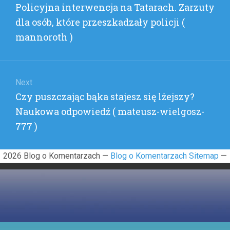
Previous
Policyjna interwencja na Tatarach. Zarzuty
post:
dla osób, które przeszkadzały policji (
mannoroth )
Next
Next
Czy puszczając bąka stajesz się lżejszy?
post:
Naukowa odpowiedź ( mateusz-wielgosz-
777 )
2026 Blog o Komentarzach —
Blog o Komentarzach Sitemap
—