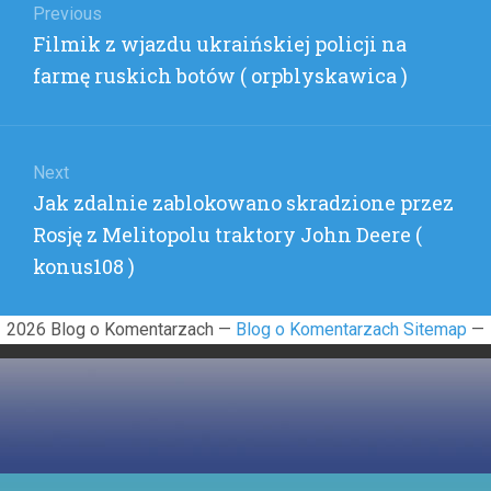
wpisu
Previous
Previous
Filmik z wjazdu ukraińskiej policji na
post:
farmę ruskich botów ( orpblyskawica )
Next
Next
Jak zdalnie zablokowano skradzione przez
post:
Rosję z Melitopolu traktory John Deere (
konus108 )
2026 Blog o Komentarzach —
Blog o Komentarzach Sitemap
—