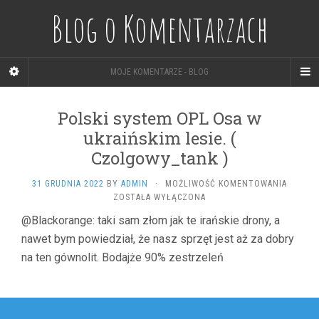
Blog o Komentarzach
MOJE KOMENTARZE - BLOG
Polski system OPL Osa w
ukraińskim lesie. (
Czolgowy_tank )
POLSKI
31 GRUDNIA 2022
BY
ADMIN
·
MOŻLIWOŚĆ KOMENTOWANIA
SYSTE
ZOSTAŁA WYŁĄCZONA
OPL
@Blackorange: taki sam złom jak te irańskie drony, a
OSA
nawet bym powiedział, że nasz sprzęt jest aż za dobry
W
UKRAIŃ
na ten gównolit. Bodajże 90% zestrzeleń
LESIE.
(
CZOLG
Nawigacja
)