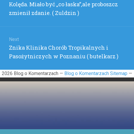
Previous
Kolęda. Miało być „co łaska”,ale proboszcz
post:
zmienił zdanie. ( Zuldzin )
Next
Next
Znika Klinika Chorób Tropikalnych i
post:
Pasożytniczych w Poznaniu ( butelkarz )
2026 Blog o Komentarzach —
Blog o Komentarzach Sitemap
—