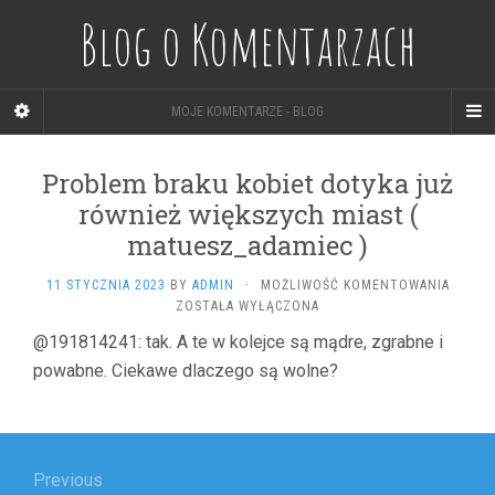
Blog o Komentarzach
MOJE KOMENTARZE - BLOG
Problem braku kobiet dotyka już
również większych miast (
matuesz_adamiec )
PROBL
11 STYCZNIA 2023
BY
ADMIN
·
MOŻLIWOŚĆ KOMENTOWANIA
BRAKU
ZOSTAŁA WYŁĄCZONA
KOBIE
@191814241: tak. A te w kolejce są mądre, zgrabne i
DOTYK
powabne. Ciekawe dlaczego są wolne?
JUŻ
RÓWNI
WIĘKS
MIAST
Nawigacja
(
MATUE
wpisu
Previous
)