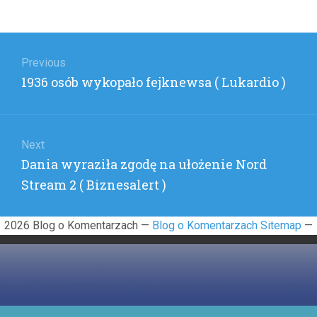
Nawigacja
wpisu
Previous
Previous
1936 osób wykopało fejknewsa ( Lukardio )
post:
Next
Next
Dania wyraziła zgodę na ułożenie Nord
post:
Stream 2 ( Biznesalert )
2026 Blog o Komentarzach —
Blog o Komentarzach Sitemap
—