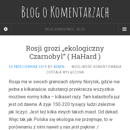
Blog o Komentarzach
MOJE KOMENTARZE - BLOG
Rosji grozi „ekologiczny
Czarnobyl” ( HaHard )
30 PAŹDZIERNIKA 2019
BY
ADMIN
·
MOŻLIWOŚĆ KOMENTOWANIA
ROSJI
ZOSTAŁA WYŁĄCZONA
GROZI
Rosja ma w swoich granicach słynny Norylsk, gdzie nie
„EKOLOGICZNY
jedna a kilkanaście substancji przekracza wszystkie
CZARNOBYL”
(
możliwe normy kilka – kilkaset razy. Tam katastrofa juz
HAHARD
jest od dawna. A zyje 150-220 tysięcy ludzi zaleznie
)
jak liczyć. Jest też kilka innych takich miast. Od dekad.
Więc tak jak Polska się ekologia nie przejmuje, to w
porównaniu z nimi nawet u nas jest pięknie :/