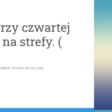
rzy czwartej
na strefy. (
RZĄD
OWANIA
ZOSTAŁA WYŁĄCZONA
POTWIERDZA.
PRZY
CZWARTEJ
FALI
WRÓCI
PODZIAŁ
NA
STREFY.
(