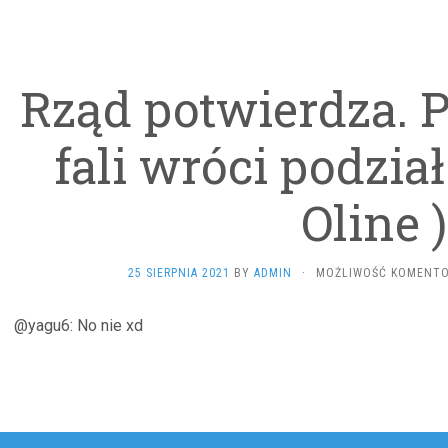
Rząd potwierdza. P
fali wróci podział 
Oline )
25 SIERPNIA 2021
BY
ADMIN
·
MOŻLIWOŚĆ KOMENT
@yagu6: No nie xd