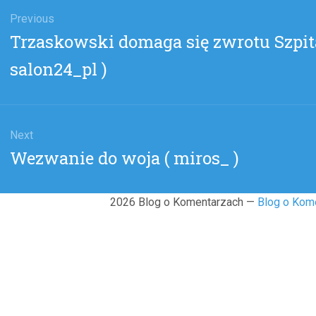
gacja
u
Previous
Previous
Trzaskowski domaga się zwrotu Szpit
post:
salon24_pl )
Next
Next
Wezwanie do woja ( miros_ )
post:
2026 Blog o Komentarzach —
Blog o Kom