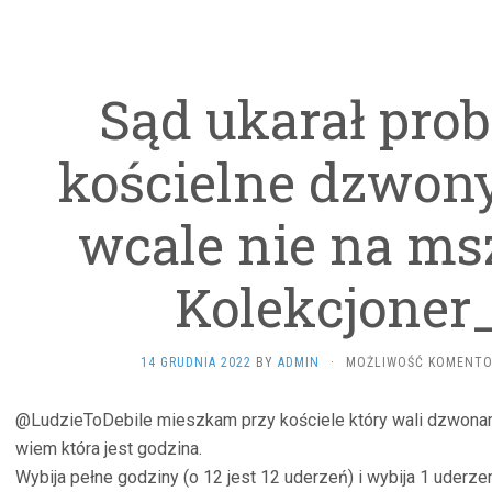
Sąd ukarał prob
kościelne dzwon
wcale nie na msz
Kolekcjoner_
14 GRUDNIA 2022
BY
ADMIN
·
MOŻLIWOŚĆ KOMENT
@LudzieToDebile mieszkam przy kościele który wali dzwonami
wiem która jest godzina.
Wybija pełne godziny (o 12 jest 12 uderzeń) i wybija 1 uderzen