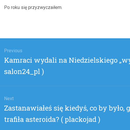
Po roku się przyzwyczaiłem.
gacja
u
Previous
Previous
Kamraci wydali na Niedzielskiego „wy
post:
salon24_pl )
Next
Next
Zastanawiałeś się kiedyś, co by było,
post:
trafiła asteroida? ( plackojad )