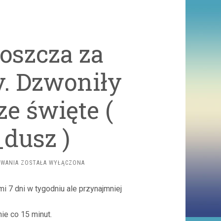
oszcza za
y. Dzwoniły
e święte (
dusz )
SĄD
OWANIA
ZOSTAŁA WYŁĄCZONA
UKARAŁ
PROBOSZCZA
 7 dni w tygodniu ale przynajmniej
ZA
KOŚCIELNE
DZWONY.
ie co 15 minut.
DZWONIŁY