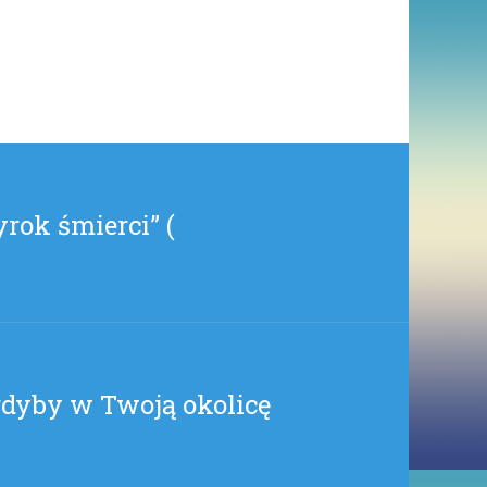
WCALE
NIE
NA
MSZE
ŚWIĘTE
(
KOLEKCJONER_DUSZ
)
rok śmierci” (
 gdyby w Twoją okolicę