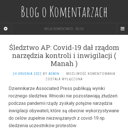
Blog o Komentarzach
MOJE KOMENTARZE - BLOG
Śledztwo AP: Covid-19 dał rządom
narzędzia kontroli i inwigilacji (
Manah )
ŚLEDZ
24 GRUDNIA 2022
BY
ADMIN
·
MOŻLIWOŚĆ KOMENTOWANIA
AP:
ZOSTAŁA WYŁĄCZONA
COVID-
Dziennikarze Associated Press publikują wyniki
19
rocznego śledztwa. Wnioski nie pozostawiają złudzeń:
DAŁ
RZĄDO
podczas pandemii rządy zyskały potężne narzędzia
NARZĘD
inwigilacji obywateli, które są obecnie wykorzystywane
KONTRO
I
do celów zupełnie niezwiązanych z covid-19 np.
INWIGIL
śledzenia uczestników protestów.
(