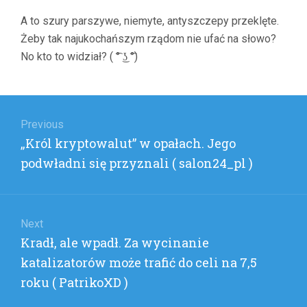
MANAH
A to szury parszywe, niemyte, antyszczepy przeklęte.
)
Żeby tak najukochańszym rządom nie ufać na słowo?
No kto to widział? ( ͡° ͜ʖ ͡°)
Nawigacja
wpisu
Previous
Previous
„Król kryptowalut” w opałach. Jego
post:
podwładni się przyznali ( salon24_pl )
Next
Next
Kradł, ale wpadł. Za wycinanie
post:
katalizatorów może trafić do celi na 7,5
roku ( PatrikoXD )