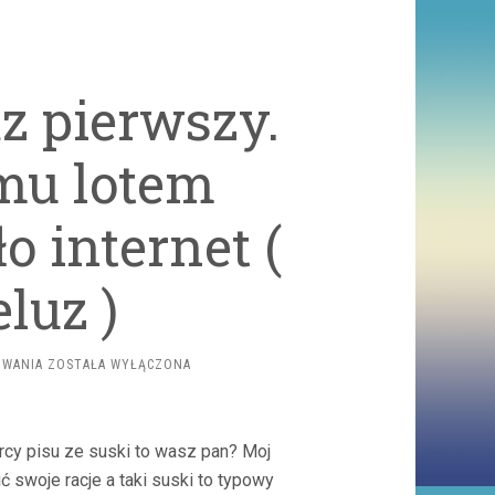
z pierwszy.
mu lotem
o internet (
luz )
SUSKI
OWANIA
ZOSTAŁA WYŁĄCZONA
UPADA
PO
RAZ
PIERWSZY.
orcy pisu ze suski to wasz pan? Moj
NAGRANIE
ć swoje racje a taki suski to typowy
Z