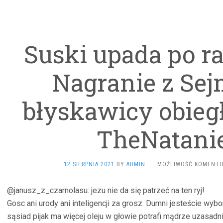
Suski upada po ra
Nagranie z Sej
błyskawicy obiegł
TheNatanie
12 SIERPNIA 2021
BY
ADMIN
·
MOŻLIWOŚĆ KOMENT
@janusz_z_czarnolasu: jezu nie da się patrzeć na ten ryj!
Gosc ani urody ani inteligencji za grosz. Dumni jesteście wyb
sąsiad pijak ma więcej oleju w głowie potrafi mądrze uzasadni