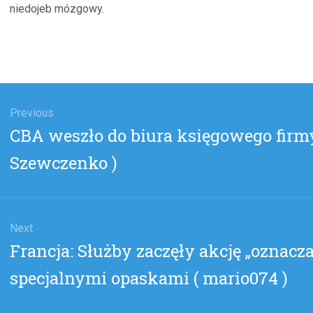
niedojeb mózgowy.
gacja
u
Previous
Previous
CBA weszło do biura księgowego firm
post:
Szewczenko )
Next
Next
Francja: Służby zaczęły akcję „oznacz
post:
specjalnymi opaskami ( mario074 )