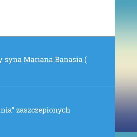
SEJMU
LOTEM
BŁYSKAWICY
OBIEGŁO
INTERNET
(
THENATANIELUZ
)
y syna Mariana Banasia (
ania” zaszczepionych