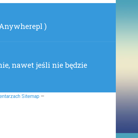
(
STOPCHAMTEAM
)
 Anywherepl )
e, nawet jeśli nie będzie
entarzach Sitemap
—