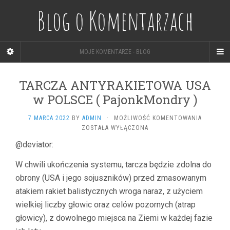
Blog o Komentarzach
MOJE KOMENTARZE - BLOG
TARCZA ANTYRAKIETOWA USA
w POLSCE ( PajonkMondry )
TARCZA
7 MARCA 2022
BY
ADMIN
·
MOŻLIWOŚĆ KOMENTOWANIA
ANTYRAK
ZOSTAŁA WYŁĄCZONA
USA
@deviator:
W
POLSCE
W chwili ukończenia systemu, tarcza będzie zdolna do
(
PAJONKM
obrony (USA i jego sojuszników) przed zmasowanym
)
atakiem rakiet balistycznych wroga naraz, z użyciem
wielkiej liczby głowic oraz celów pozornych (atrap
głowicy), z dowolnego miejsca na Ziemi w każdej fazie