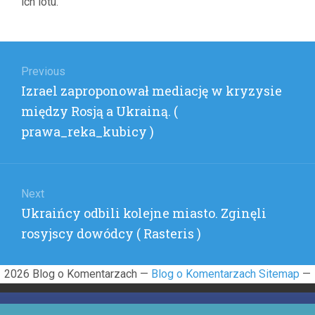
ich lotu.
Nawigacja
wpisu
Previous
Previous
Izrael zaproponował mediację w kryzysie
post:
między Rosją a Ukrainą. (
prawa_reka_kubicy )
Next
Next
Ukraińcy odbili kolejne miasto. Zginęli
post:
rosyjscy dowódcy ( Rasteris )
2026 Blog o Komentarzach —
Blog o Komentarzach Sitemap
—