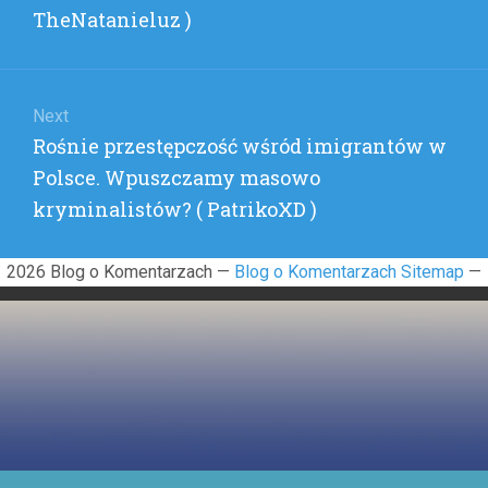
TheNatanieluz )
Next
Next
Rośnie przestępczość wśród imigrantów w
post:
Polsce. Wpuszczamy masowo
kryminalistów? ( PatrikoXD )
2026 Blog o Komentarzach —
Blog o Komentarzach Sitemap
—