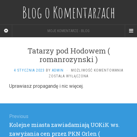
Blog o Komentarzach
MOJE KOMENTARZE - BLOG
Tatarzy pod Hodowem (
romanrozynski )
TATARZ
4 STYCZNIA 2023
BY
ADMIN
·
MOŻLIWOŚĆ KOMENTOWANIA
POD
ZOSTAŁA WYŁĄCZONA
HODOW
Uprawiasz propagandę i nic więcej.
(
ROMAN
)
Nawigacja
wpisu
Previous
Previous
Kolejne miasta zawiadamiają UOKiK ws.
post:
zawyżania cen przez PKN Orlen (