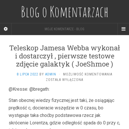
Blog o Komentarzach
MOJE KOMENTARZE - BLOG
Teleskop Jamesa Webba wykonał
i dostarczył , pierwsze testowe
zdjęcie galaktyk ( JoeShmoe )
TELESKOP
8 LIPCA 2022
BY
ADMIN
·
MOŻLIWOŚĆ KOMENTOWANIA
JAMESA
ZOSTAŁA WYŁĄCZONA
WEBBA
@Kresse: @bregath:
WYKONAŁ
I
Stan obecnej wiedzy fizycznej jest taki, że osiągając
DOSTARC
,
prędkość c, docieracie wszędzie w 0 czasu, bo
PIERWSZE
występuje taka choćby podstawowa rzecz jak
TESTOWE
skrócenie Lorentza, gdzie odległość spada do 0 przy c,
ZDJĘCIE
GALAKTYK