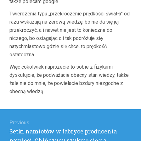
także polecam google.
(
JOESHMO
Twierdzenia typu „przekroczenie prędkości światła” od
)
razu wskazują na zerową wiedzę, bo nie da się jej
przekroczyć, a i nawet nie jest to konieczne do
niczego, bo osiągając c i tak podróżuje się
natychmiastowo gdzie się chce, to prędkość
ostateczna.
Więc cokolwiek napiszecie to sobie z fizykami
dyskutujcie, że podważacie obecny stan wiedzy, także
żale nie do mnie, że powielacie bzdury niezgodne z
obecną wiedzą.
Nawigacja
wpisu
Previous
Previous
Setki namiotów w fabryce producenta
post:
pamięci. Chińczycy szykują się na