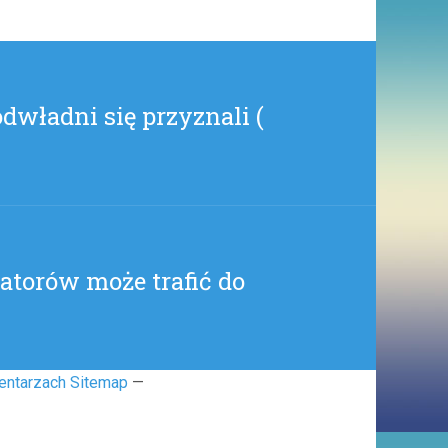
W
AFRYCE
(
NIEOBLICZALNEZIELONEKONTO
)
dwładni się przyznali (
zatorów może trafić do
entarzach Sitemap
—