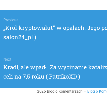
gacja
u
Previous
Previous
„Król kryptowalut” w opałach. Jego po
post:
salon24_pl )
Next
Next
Kradł, ale wpadł. Za wycinanie katali
post:
celi na 7,5 roku ( PatrikoXD )
2026 Blog o Komentarzach —
Blog o Kom