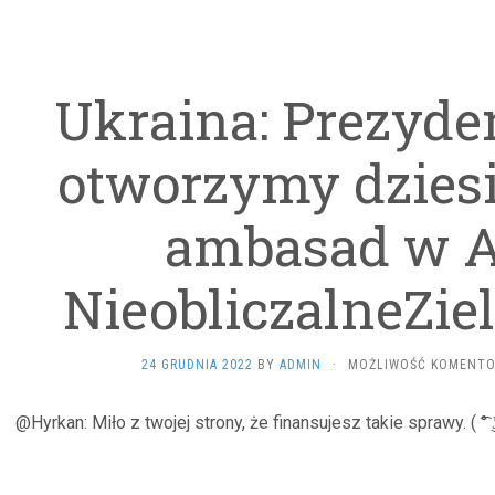
Ukraina: Prezyden
otworzymy dzies
ambasad w A
NieobliczalneZie
24 GRUDNIA 2022
BY
ADMIN
·
MOŻLIWOŚĆ KOMENT
@Hyrkan: Miło z twojej strony, że finansujesz takie sprawy. ( ͡° ͜ʖ 